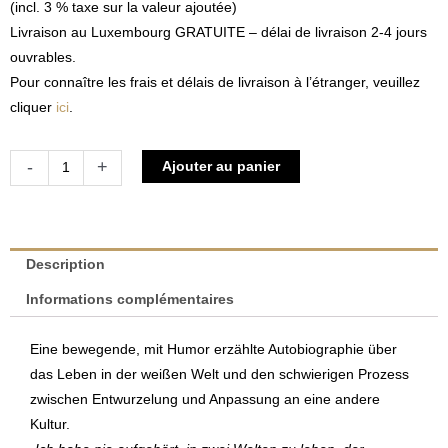
(incl. 3 % taxe sur la valeur ajoutée)
Livraison au Luxembourg GRATUITE – délai de livraison 2-4 jours
ouvrables.
Pour connaître les frais et délais de livraison à l’étranger, veuillez
cliquer
ici
.
quantité
Alternative:
-
+
Ajouter au panier
de
Zaïna
-
Auf
Description
der
Informations complémentaires
Sucher
nach
Eine bewegende, mit Humor erzählte Autobiographie über
meiner
das Leben in der weißen Welt und den schwierigen Prozess
afrikanischen
zwischen Entwurzelung und Anpassung an eine andere
Mutter
Kultur.
|