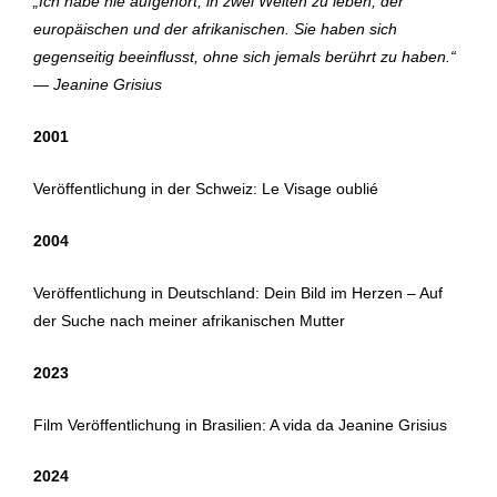
„Ich habe nie aufgehört, in zwei Welten zu leben, der
Jeanine
europäischen und der afrikanischen. Sie haben sich
Grisius
gegenseitig beeinflusst, ohne sich jemals berührt zu haben.“
— Jeanine Grisius
2001
Veröffentlichung in der Schweiz: Le Visage oublié
2004
Veröffentlichung in Deutschland: Dein Bild im Herzen – Auf
der Suche nach meiner afrikanischen Mutter
2023
Film Veröffentlichung in Brasilien: A vida da Jeanine Grisius
2024