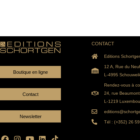
CONTACT
Editions Schortge
12 A, Rue du Neu
Boutique en ligne
L-4995 Schouweil
Rendez-vous à con
24, rue Beaumont
Contact
L-1219 Luxembou
editions@schortge
Newsletter
Tél : (+352) 26 59
Facebook
Instagram
Youtube
Linkedin
Tiktok