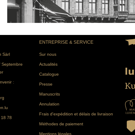
ENTREPRISE & SERVICE
n Sàrl
Sur nous
f Septembre
Actualités
er
Catalogue
venir :
Presse
Manuscrits
rg
Annulation
n.lu
Frais d'expédition et délais de livraison
 18 78
Méthodes de paiement
Mentions légales