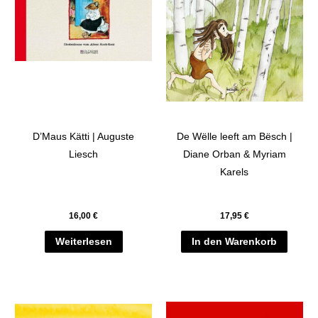
D’Maus Kätti | Auguste
De Wëlle leeft am Bësch |
Liesch
Diane Orban & Myriam
Karels
16,00
€
17,95
€
Weiterlesen
In den Warenkorb