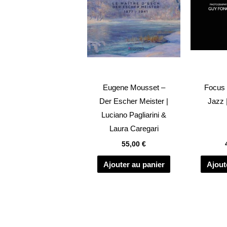
Eugene Mousset –
Focus
Der Escher Meister |
Jazz 
Luciano Pagliarini &
Laura Caregari
55,00
€
Ajouter au panier
Ajout