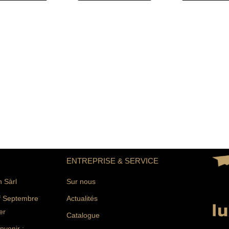
ENTREPRISE & SERVICE
n Sàrl
Sur nous
f Septembre
Actualités
er
Catalogue
venir :