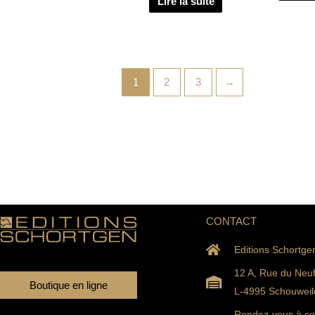
Lire la suite
1
2
3
→
CONTACT
Editions Schortge
12 A, Rue du Neu
Boutique en ligne
L-4995 Schouweil
Rendez-vous à con