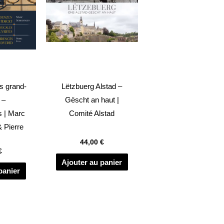
s grand-
Lëtzbuerg Alstad –
 –
Gëscht an haut |
s | Marc
Comité Alstad
 Pierre
44,00
€
€
Ajouter au panier
panier