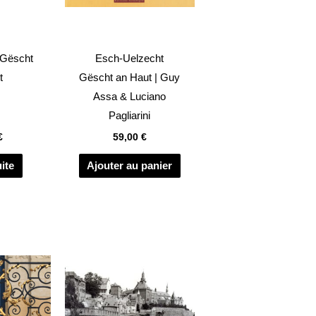
 Gëscht
Esch-Uelzecht
t
Gëscht an Haut | Guy
Assa & Luciano
Pagliarini
€
59,00
€
uite
Ajouter au panier