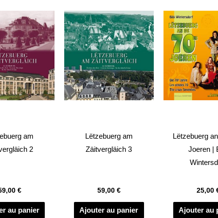
zebuerg am
Lëtzebuerg am
Lëtzebuerg an
vergläich 2
Zäitvergläich 3
Joeren | 
Wintersd
59,00
€
59,00
€
25,00
er au panier
Ajouter au panier
Ajouter au 