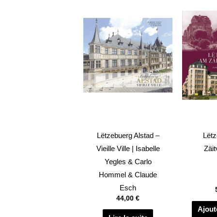
Lëtzebuerg Alstad –
Lët
Vieille Ville | Isabelle
Zäit
Yegles & Carlo
Hommel & Claude
Esch
44,00
€
Ajout