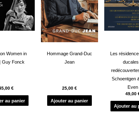
 on Women in
Hommage Grand-Duc
Les résidence
| Guy Fonck
Jean
ducales
redécouverte
Schoentgen &
Even
45,00
€
25,00
€
49,00
er au panier
Ajouter au panier
Ajouter au 