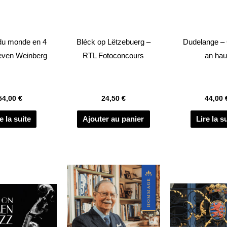
du monde en 4
Bléck op Lëtzebuerg –
Dudelange –
even Weinberg
RTL Fotoconcours
an hau
54,00
€
24,50
€
44,00
e la suite
Ajouter au panier
Lire la s