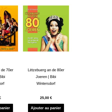
 de 70er
Lëtzebuerg an de 80er
Bibi
Joeren | Bibi
orf
Wintersdorf
€
25,00
€
panier
Ajouter au panier