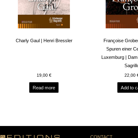
Charly Gaul | Henri Bressler
Françoise Grobe
Spuren einer Cel
Luxemburg | Dami
Sagrill
19,00
€
22,00
Read more
Add to c
CONTACT