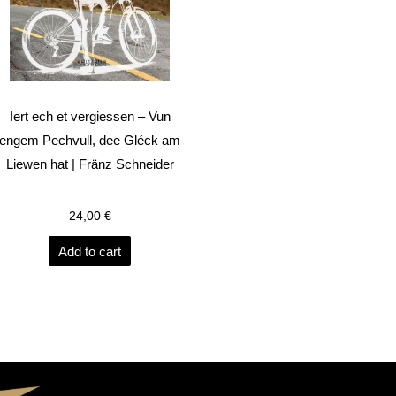
Iert ech et vergiessen – Vun
engem Pechvull, dee Gléck am
Liewen hat | Fränz Schneider
24,00
€
Add to cart