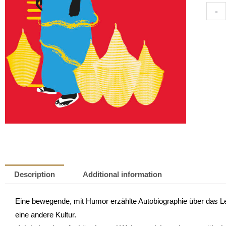
Zaïna
-
-
Auf
der
Suche
nach
meine
afrik
Mutte
|
Jeani
Grisi
quanti
Description
Additional information
Eine bewegende, mit Humor erzählte Autobiographie über das 
eine andere Kultur.