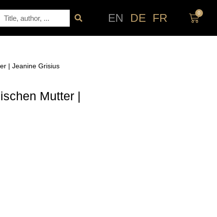
0
Search
EN
DE
FR
Cart
er | Jeanine Grisius
ischen Mutter |