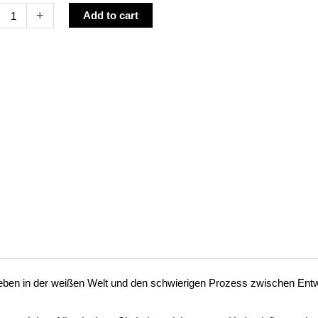
Alternative:
+
Add to cart
r
r
anischen
r
ne
us
ty
Leben in der weißen Welt und den schwierigen Prozess zwischen En