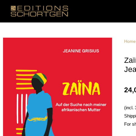
Skip
to
content
Home
Zaï
Jea
24,
(incl.
Shipp
For s