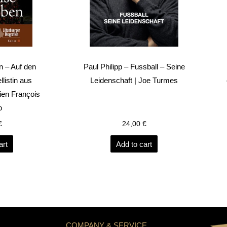
n – Auf den
Paul Philipp – Fussball – Seine
listin aus
Leidenschaft | Joe Turmes
en François
o
€
24,00
€
art
Add to cart
COMPANY & SERVICE