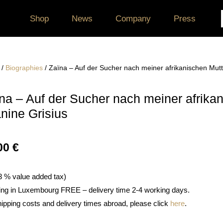
Shop
News
Company
Press
/
Biographies
/ Zaïna – Auf der Sucher nach meiner afrikanischen Mutt
na – Auf der Sucher nach meiner afrikan
nine Grisius
00
€
 3 % value added tax)
ing in Luxembourg FREE – delivery time 2-4 working days.
hipping costs and delivery times abroad, please click
here
.