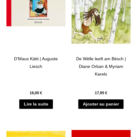
D’Maus Kätti | Auguste
De Wëlle leeft am Bësch |
Liesch
Diane Orban & Myriam
Karels
16,00
€
17,95
€
Lire la suite
Ajouter au panier