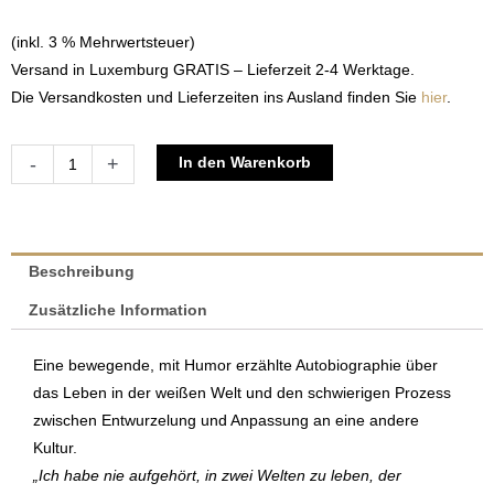
(inkl. 3 % Mehrwertsteuer)
Versand in Luxemburg GRATIS – Lieferzeit 2-4 Werktage.
Die Versandkosten und Lieferzeiten ins Ausland finden Sie
hier
.
Zaïna
Alternative:
-
+
In den Warenkorb
-
Auf
der
Sucher
Beschreibung
nach
Zusätzliche Information
meiner
afrikanischen
Eine bewegende, mit Humor erzählte Autobiographie über
Mutter
das Leben in der weißen Welt und den schwierigen Prozess
|
zwischen Entwurzelung und Anpassung an eine andere
Jeanine
Kultur.
Grisius
„Ich habe nie aufgehört, in zwei Welten zu leben, der
Menge