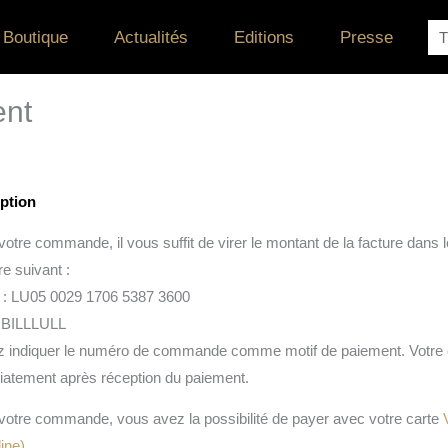
Re
Boutique
Actualités
Editions
Presse
ent
ption
votre commande, il vous suffit de virer le montant de la facture dans 
e suivant :
 : LU05 0029 1706 5387 3600
: BILLLULL
ez indiquer le numéro de commande comme motif de paiement. Vot
atement après réception du paiement.
votre commande, vous avez la possibilité de payer avec votre carte
ine)
.