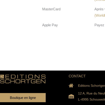
MasterCard
Après 
(Worldl
Apple Pay
Payez
CONTACT
Editions Schortge
12 A, Rue du Neu
Boutique en ligne
L-4995 Schouweil