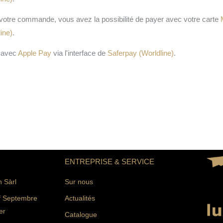
votre commande, vous avez la possibilité de payer avec votre carte
ine)
.
 avec
Apple Pay
via l'interface de
Saferpay (Worldline)
.
ENTREPRISE & SERVICE
n Sàrl
Sur nous
f Septembre
Actualités
er
Catalogue