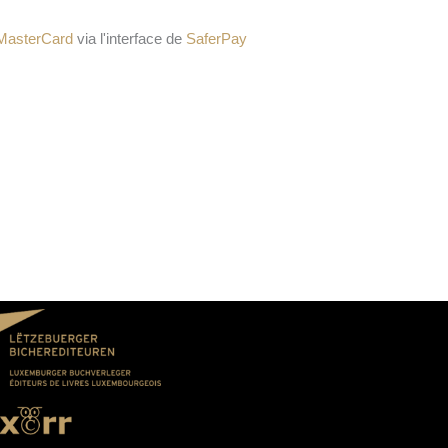
MasterCard
via l'interface de
SaferPay