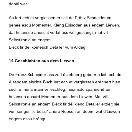
dobäi war.
am
Liewen
An Iert ech et vergiessen erzielt de Fränz Schneider vu
hat
genee esou Momenter. Kleng Episoden aus engem Liewen,
|
dat heiansdo anescht verlaf ass wéi geplangt, mat vill
Fränz
Selbstironie an engem
Schneider
Bléck fir déi komesch Detailer vum Alldag.
14 Geschichten aus dem Liewen
De Fränz Schneider ass zu Lëtzebuerg gebuer a lieft och do.
A sengem éischte Buch Iert ech et vergiessen erënnert hien
sech u méi a manner lëschteg, heiansdo spannend an
heiansdo absurd Momenter aus dem Liewen. Mat vill
Selbstironie an engem Bléck fir déi kleng Detailer erzielt hie
vun sengen „e bëssi“ anere Reesen an deem, wat d’Liewen
engem esou bréngt.