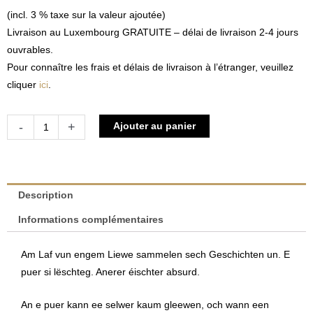
(incl. 3 % taxe sur la valeur ajoutée)
Livraison au Luxembourg GRATUITE – délai de livraison 2-4 jours
ouvrables.
Pour connaître les frais et délais de livraison à l’étranger, veuillez
cliquer
ici
.
quantité
Alternative:
-
+
Ajouter au panier
de
Iert
ech
et
Description
vergiessen
Informations complémentaires
-
Vun
Am Laf vun engem Liewe sammelen sech Geschichten un. E
engem
puer si lëschteg. Anerer éischter absurd.
Pechvull,
dee
An e puer kann ee selwer kaum gleewen, och wann een
Gléck