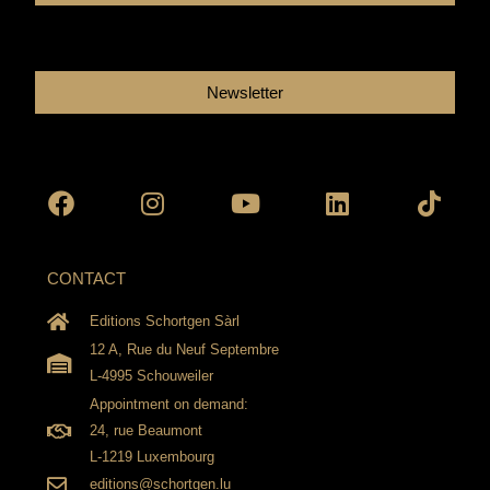
Newsletter
Facebook
Instagram
Youtube
Linkedin
Tikto
CONTACT
Editions Schortgen Sàrl
12 A, Rue du Neuf Septembre
L-4995 Schouweiler
Appointment on demand:
24, rue Beaumont
L-1219 Luxembourg
editions@schortgen.lu