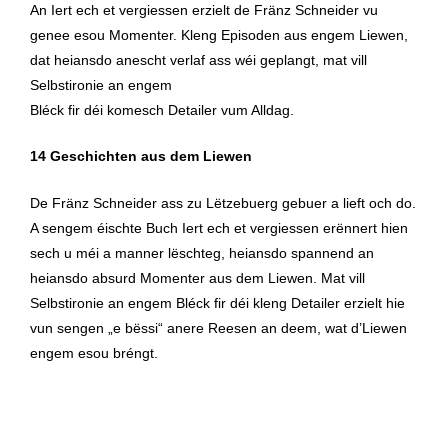
An Iert ech et vergiessen erzielt de Fränz Schneider vu
Fränz
genee esou Momenter. Kleng Episoden aus engem Liewen,
Schneider
dat heiansdo anescht verlaf ass wéi geplangt, mat vill
quantity
Selbstironie an engem
Bléck fir déi komesch Detailer vum Alldag.
14 Geschichten aus dem Liewen
De Fränz Schneider ass zu Lëtzebuerg gebuer a lieft och do.
A sengem éischte Buch Iert ech et vergiessen erënnert hien
sech u méi a manner lëschteg, heiansdo spannend an
heiansdo absurd Momenter aus dem Liewen. Mat vill
Selbstironie an engem Bléck fir déi kleng Detailer erzielt hie
vun sengen „e bëssi“ anere Reesen an deem, wat d’Liewen
engem esou bréngt.