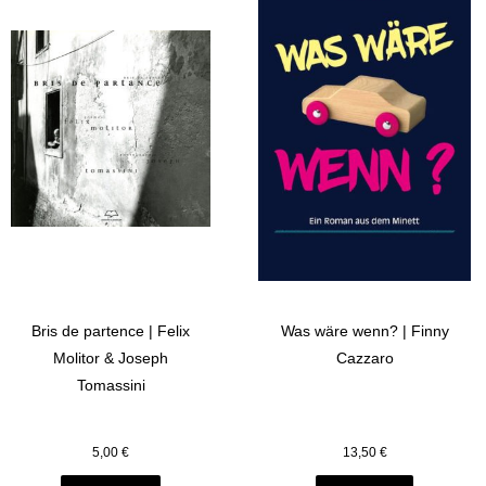
Bris de partence | Felix
Was wäre wenn? | Finny
Molitor & Joseph
Cazzaro
Tomassini
5,00
€
13,50
€