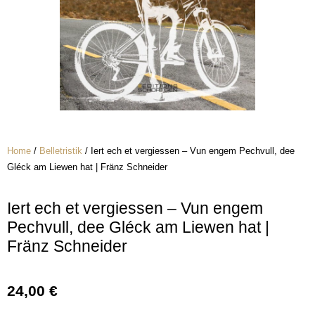
Home
/
Belletristik
/ Iert ech et vergiessen – Vun engem Pechvull, dee
Gléck am Liewen hat | Fränz Schneider
Iert ech et vergiessen – Vun engem
Pechvull, dee Gléck am Liewen hat |
Fränz Schneider
24,00
€