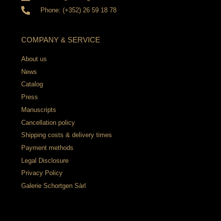
Phone: (+352) 26 59 18 78
COMPANY & SERVICE
About us
News
Catalog
Press
Manuscripts
Cancellation policy
Shipping costs & delivery times
Payment methods
Legal Disclosure
Privacy Policy
Galerie Schortgen Sàrl