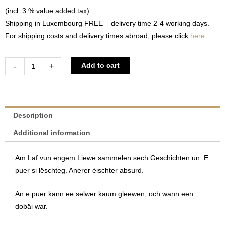
(incl. 3 % value added tax)
Shipping in Luxembourg FREE – delivery time 2-4 working days.
For shipping costs and delivery times abroad, please click
here
.
Iert
Alternative:
-
+
Add to cart
ech
et
vergiessen
-
Description
Vun
Additional information
engem
Pechvull,
Am Laf vun engem Liewe sammelen sech Geschichten un. E
dee
puer si lëschteg. Anerer éischter absurd.
Gléck
am
An e puer kann ee selwer kaum gleewen, och wann een
Liewen
dobäi war.
hat
|