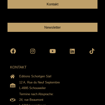
Kontakt
Newsletter
Facebook
Instagram
Youtube
Linkedin
Tikto
KONTAKT
Editions Schortgen Sàrl
12 A, Rue du Neuf Septembre
L-4995 Schouweiler
Termine nach Absprache:
24, rue Beaumont