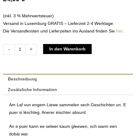
(inkl. 3 % Mehrwertsteuer)
Versand in Luxemburg GRATIS – Lieferzeit 2-4 Werktage.
Die Versandkosten und Lieferzeiten ins Ausland finden Sie
hier
.
Iert
Alternative:
-
+
In den Warenkorb
ech
et
vergiessen
-
Beschreibung
Vun
Zusätzliche Information
engem
Pechvull,
Am Laf vun engem Liewe sammelen sech Geschichten un. E
dee
puer si lëschteg. Anerer éischter absurd.
Gléck
am
An e puer kann ee selwer kaum gleewen, och wann een
Liewen
dobäi war.
hat