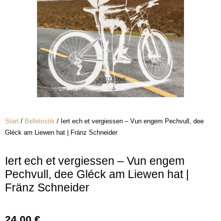
Start
/
Belletristik
/ Iert ech et vergiessen – Vun engem Pechvull, dee
Gléck am Liewen hat | Fränz Schneider
Iert ech et vergiessen – Vun engem
Pechvull, dee Gléck am Liewen hat |
Fränz Schneider
24,00
€