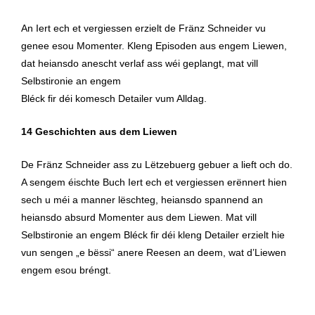
|
An Iert ech et vergiessen erzielt de Fränz Schneider vu
Fränz
genee esou Momenter. Kleng Episoden aus engem Liewen,
Schneider
dat heiansdo anescht verlaf ass wéi geplangt, mat vill
Menge
Selbstironie an engem
Bléck fir déi komesch Detailer vum Alldag.
14 Geschichten aus dem Liewen
De Fränz Schneider ass zu Lëtzebuerg gebuer a lieft och do.
A sengem éischte Buch Iert ech et vergiessen erënnert hien
sech u méi a manner lëschteg, heiansdo spannend an
heiansdo absurd Momenter aus dem Liewen. Mat vill
Selbstironie an engem Bléck fir déi kleng Detailer erzielt hie
vun sengen „e bëssi“ anere Reesen an deem, wat d’Liewen
engem esou bréngt.