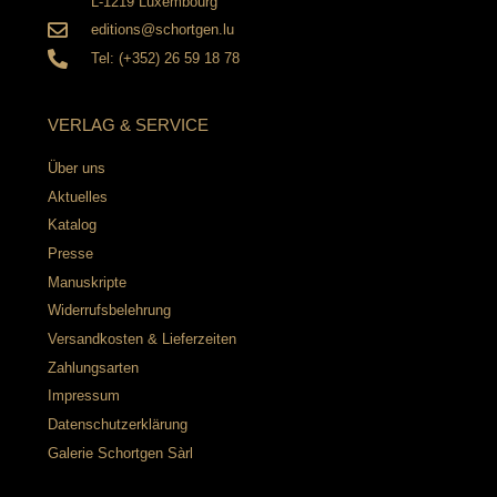
L-1219 Luxembourg
editions@schortgen.lu
Tel: (+352) 26 59 18 78
VERLAG & SERVICE
Über uns
Aktuelles
Katalog
Presse
Manuskripte
Widerrufsbelehrung
Versandkosten & Lieferzeiten
Zahlungsarten
Impressum
Datenschutzerklärung
Galerie Schortgen Sàrl