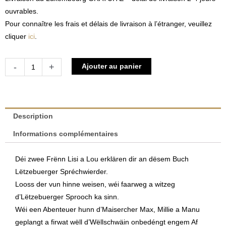
ouvrables.
Pour connaître les frais et délais de livraison à l’étranger, veuillez
cliquer
ici
.
quantité
Alternative:
-
+
Ajouter au panier
de
D’Lisi
an
de
Description
Lou
Informations complémentaires
entdecke
Lëtzebuerger
Déi zwee Frënn Lisi a Lou erklären dir an dësem Buch
Spréchwierder
Lëtzebuerger Spréchwierder.
|
Looss der vun hinne weisen, wéi faarweg a witzeg
Stéphanie
d’Lëtzebuerger Sprooch ka sinn.
Heuertz
Wéi een Abenteuer hunn d’Maisercher Max, Millie a Manu
geplangt a firwat wëll d’Wëllschwäin onbedéngt engem Af