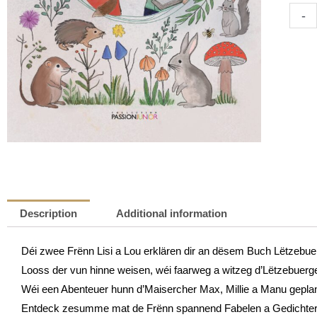
D’Lisi
-
an
de
Lou
entde
Lëtze
Spréc
|
Stéph
Heuer
quanti
Description
Additional information
Déi zwee Frënn Lisi a Lou erklären dir an dësem Buch Lëtzebue
Looss der vun hinne weisen, wéi faarweg a witzeg d’Lëtzebuerg
Wéi een Abenteuer hunn d’Maisercher Max, Millie a Manu geplan
Entdeck zesumme mat de Frënn spannend Fabelen a Gedichter 