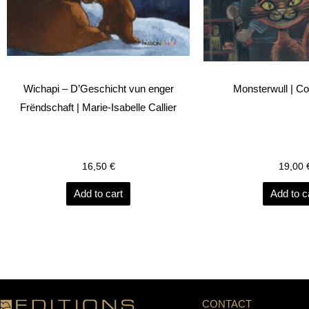
Wichapi – D’Geschicht vun enger
Monsterwull | C
Frëndschaft | Marie-Isabelle Callier
16,50
€
19,00
Add to cart
Add to c
CONTACT