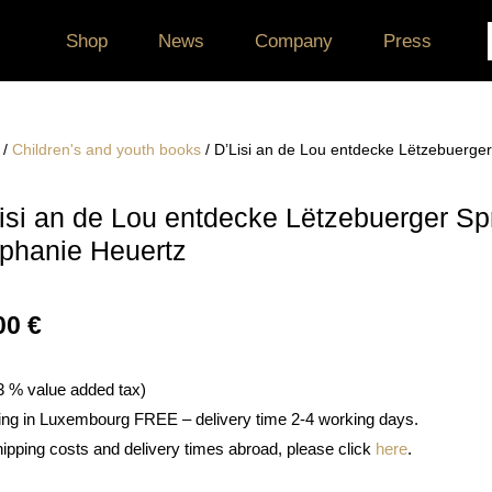
Shop
News
Company
Press
/
Children's and youth books
/ D’Lisi an de Lou entdecke Lëtzebuerge
isi an de Lou entdecke Lëtzebuerger Sp
phanie Heuertz
00
€
 3 % value added tax)
ing in Luxembourg FREE – delivery time 2-4 working days.
hipping costs and delivery times abroad, please click
here
.