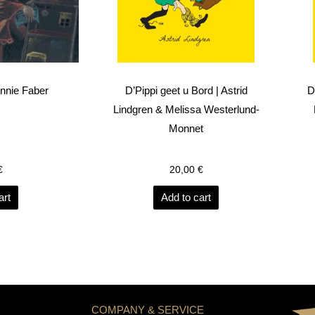
onnie Faber
D’Pippi geet u Bord | Astrid
D
Lindgren & Melissa Westerlund-
Monnet
€
20,00
€
art
Add to cart
COMPANY & SERVICE