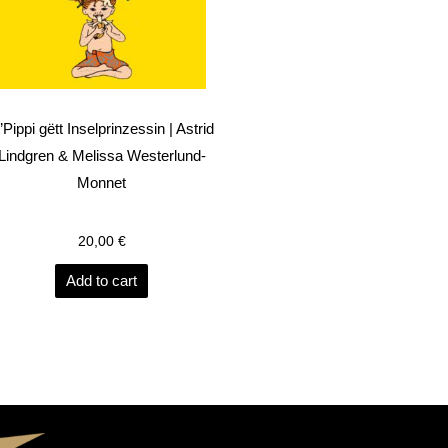
’Pippi gëtt Inselprinzessin | Astrid
Lindgren & Melissa Westerlund-
Monnet
20,00
€
Add to cart