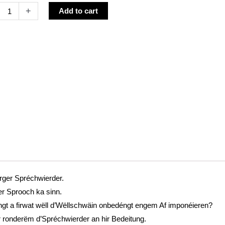
Alternative:
+
Add to cart
cke
buerger
hwierder
anie
tz
ty
rger Spréchwierder.
er Sprooch ka sinn.
gt a firwat wëll d’Wëllschwäin onbedéngt engem Af imponéieren?
ronderëm d’Spréchwierder an hir Bedeitung.