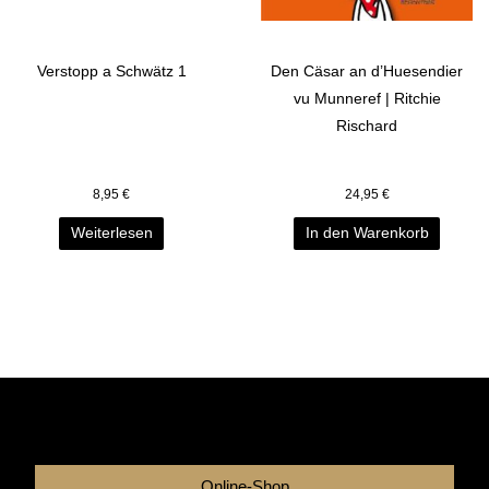
Verstopp a Schwätz 1
Den Cäsar an d’Huesendier
vu Munneref | Ritchie
Rischard
8,95
€
24,95
€
Weiterlesen
In den Warenkorb
Online-Shop