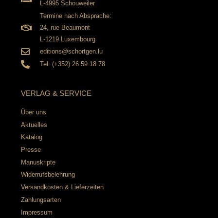
L-4995 Schouweiler
Termine nach Absprache:
24, rue Beaumont
L-1219 Luxembourg
editions@schortgen.lu
Tel: (+352) 26 59 18 78
VERLAG & SERVICE
Über uns
Aktuelles
Katalog
Presse
Manuskripte
Widerrufsbelehrung
Versandkosten & Lieferzeiten
Zahlungsarten
Impressum