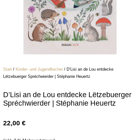
Start
/
Kinder- und Jugendbücher
/ D’Lisi an de Lou entdecke
Lëtzebuerger Spréchwierder | Stéphanie Heuertz
D’Lisi an de Lou entdecke Lëtzebuerger
Spréchwierder | Stéphanie Heuertz
22,00
€