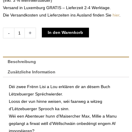
(inkl. 3 % Mehrwertsteuer)
Versand in Luxemburg GRATIS – Lieferzeit 2-4 Werktage.
Die Versandkosten und Lieferzeiten ins Ausland finden Sie
hier
.
D’Lisi
Alternative:
-
+
In den Warenkorb
an
de
Lou
entdecke
Beschreibung
Lëtzebuerger
Zusätzliche Information
Spréchwierder
|
Déi zwee Frënn Lisi a Lou erklären dir an dësem Buch
Stéphanie
Lëtzebuerger Spréchwierder.
Heuertz
Looss der vun hinne weisen, wéi faarweg a witzeg
Menge
d’Lëtzebuerger Sprooch ka sinn.
Wéi een Abenteuer hunn d’Maisercher Max, Millie a Manu
geplangt a firwat wëll d’Wëllschwäin onbedéngt engem Af
imponéieren?