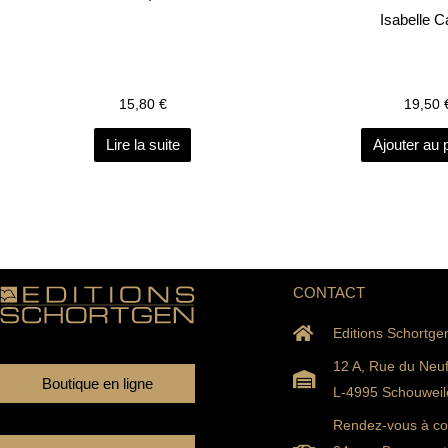
Isabelle Ca
15,80
€
19,50
Lire la suite
Ajouter au 
CONTACT
Editions Schortge
12 A, Rue du Neu
Boutique en ligne
L-4995 Schouweil
Rendez-vous à con