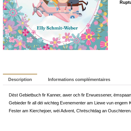
Ruptu
Description
Informations complémentaires
Dëst Gebietbuch fir Kanner, awer och fir Erwuessener, ëmspaan
Gebieder fir all déi wichteg Evenementer am Liewe vun engem K
Fester am Kierchejoer, wéi Advent, Chrëschtdag an Ouschteren