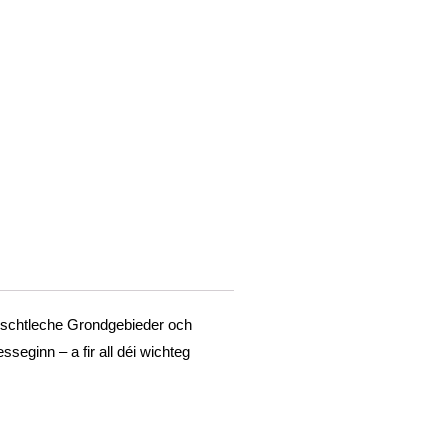
rëschtleche Grondgebieder och
ginn – a fir all déi wichteg