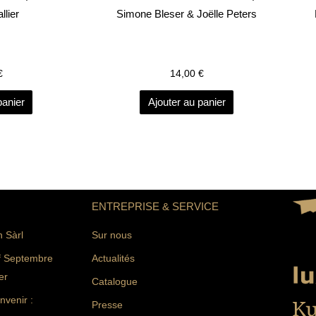
llier
Simone Bleser & Joëlle Peters
€
14,00
€
panier
Ajouter au panier
ENTREPRISE & SERVICE
n Sàrl
Sur nous
f Septembre
Actualités
er
Catalogue
venir :
Presse