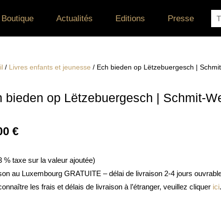
Re
Boutique
Actualités
Editions
Presse
l
/
Livres enfants et jeunesse
/ Ech bieden op Lëtzebuergesch | Schmit
 bieden op Lëtzebuergesch | Schmit-We
00
€
 3 % taxe sur la valeur ajoutée)
ison au Luxembourg GRATUITE – délai de livraison 2-4 jours ouvrabl
onnaître les frais et délais de livraison à l’étranger, veuillez cliquer
ici