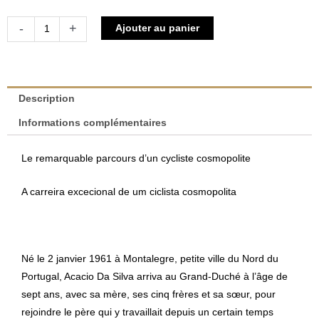
quantité
Alternative:
-
+
Ajouter au panier
de
Acacio
da
Silva
Description
|
Informations complémentaires
Henri
Bressler
Le remarquable parcours d’un cycliste cosmopolite
A carreira excecional de um ciclista cosmopolita
Né le 2 janvier 1961 à Montalegre, petite ville du Nord du
Portugal, Acacio Da Silva arriva au Grand-Duché à l’âge de
sept ans, avec sa mère, ses cinq frères et sa sœur, pour
rejoindre le père qui y travaillait depuis un certain temps