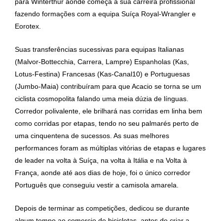
para Winterthur aonde começa a sua carreira profissional
fazendo formações com a equipa Suíça Royal-Wrangler e
Eorotex.
Suas transferências sucessivas para equipas Italianas
(Malvor-Bottecchia, Carrera, Lampre) Espanholas (Kas,
Lotus-Festina) Francesas (Kas-Canal10) e Portuguesas
(Jumbo-Maia) contribuíram para que Acacio se torna se um
ciclista cosmopolita falando uma meia dúzia de línguas.
Corredor polivalente, ele brilhará nas corridas em linha bem
como corridas por etapas, tendo no seu palmarés perto de
uma cinquentena de sucessos. As suas melhores
performances foram as múltiplas vitórias de etapas e lugares
de leader na volta à Suíça, na volta à Itália e na Volta à
França, aonde até aos dias de hoje, foi o único corredor
Português que conseguiu vestir a camisola amarela.
Depois de terminar as competições, dedicou se durante
algum tempo ao comercio de bicicletas, antes de criar a