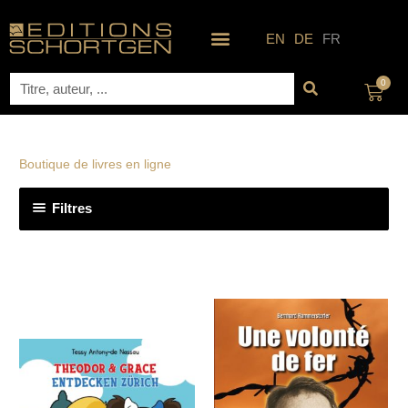
Aller
au
EN
DE
FR
contenu
Rechercher
0
Pani
Boutique de livres en ligne
Filtres