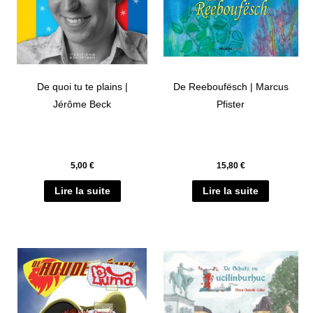
De quoi tu te plains |
De Reeboufësch | Marcus
Jérôme Beck
Pfister
5,00
€
15,80
€
Lire la suite
Lire la suite