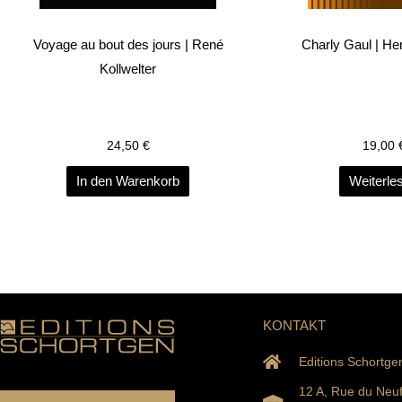
Voyage au bout des jours | René
Charly Gaul | Hen
Kollwelter
24,50
€
19,00
In den Warenkorb
Weiterle
KONTAKT
Editions Schortge
12 A, Rue du Neu