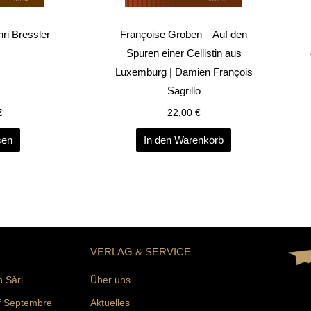
ri Bressler
Françoise Groben – Auf den
Spuren einer Cellistin aus
Luxemburg | Damien François
Sagrillo
€
22,00
€
sen
In den Warenkorb
VERLAG & SERVICE
n Sàrl
Über uns
f Septembre
Aktuelles