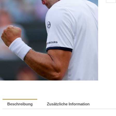
Muller
-
Das
Spiel
des
Leben
|
David
Thinn
Meng
Beschreibung
Zusätzliche Information