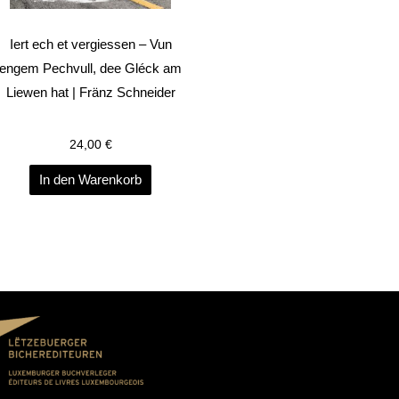
Iert ech et vergiessen – Vun
engem Pechvull, dee Gléck am
Liewen hat | Fränz Schneider
24,00
€
In den Warenkorb