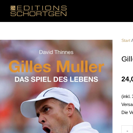
Zum
Inhalt
springen
Start
Gil
24,
(inkl
Versa
Die V
Gilles
-