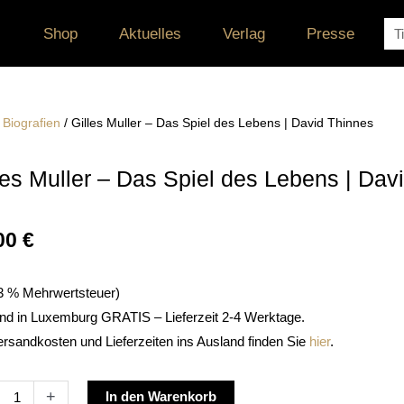
Su
Shop
Aktuelles
Verlag
Presse
/
Biografien
/ Gilles Muller – Das Spiel des Lebens | David Thinnes
les Muller – Das Spiel des Lebens | Dav
00
€
. 3 % Mehrwertsteuer)
nd in Luxemburg GRATIS – Lieferzeit 2-4 Werktage.
ersandkosten und Lieferzeiten ins Ausland finden Sie
hier
.
Alternative:
+
In den Warenkorb