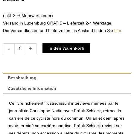
(inkl. 3 % Mehrwertsteuer)
Versand in Luxemburg GRATIS – Lieferzeit 2-4 Werktage.
Die Versandkosten und Lieferzeiten ins Ausland finden Sie
hier
.
Fränk
Alternative:
-
+
In den Warenkorb
Schleck
-
Le
Cyclisme
Beschreibung
dans
Zusätzliche Information
la
peau
Ce livre richement illustré, issu d’interviews menées par le
|
journaliste Christophe Nadin avec Fränk Schleck, retrace la
Christophe
carrière de ce cycliste hors du commun. Un an et demi après
Nadin
avoir terminé sa carrière sportive, Fränk Schleck revient sur
Menge
ses débuts, son accession à l’élite du cyclisme, les moments