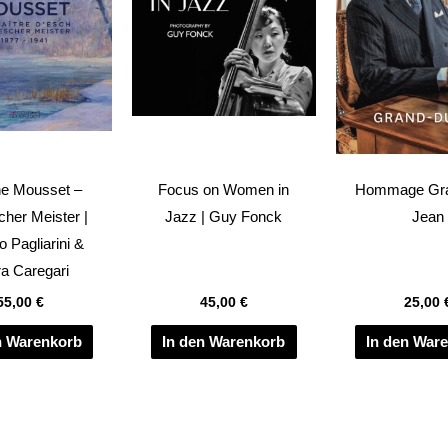
e Mousset –
Focus on Women in
Hommage Gr
her Meister |
Jazz | Guy Fonck
Jean
o Pagliarini &
a Caregari
55,00
€
45,00
€
25,00
n Warenkorb
In den Warenkorb
In den War