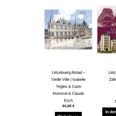
Lëtzebuerg Alstad –
Lët
Vieille Ville | Isabelle
Zäit
Yegles & Carlo
Hommel & Claude
Esch
44,00
€
In de