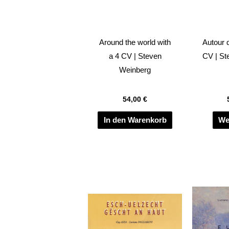
Around the world with
Autour 
a 4 CV | Steven
CV | St
Weinberg
54,00
€
In den Warenkorb
We