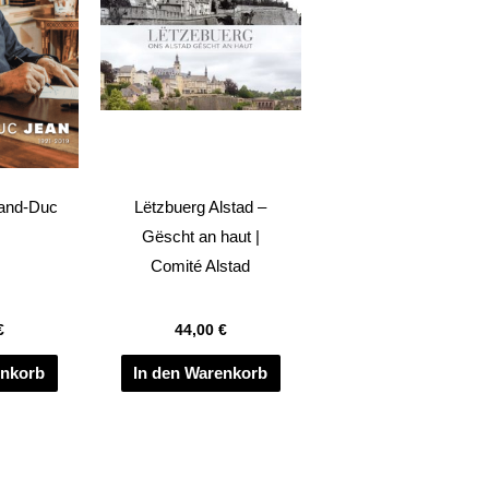
and-Duc
Lëtzbuerg Alstad –
Gëscht an haut |
Comité Alstad
€
44,00
€
enkorb
In den Warenkorb