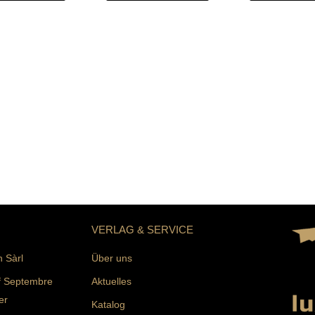
VERLAG & SERVICE
n Sàrl
Über uns
f Septembre
Aktuelles
er
Katalog