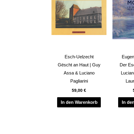
Esch-Uelzecht
Eugen
Gëscht an Haut | Guy
Der Esc
Assa & Luciano
Lucian
Pagliarini
Laur
59,00
€
In den Warenkorb
In de