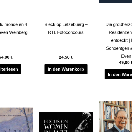
du monde en 4
Bléck op Lëtzebuerg –
Die großherz
even Weinberg
RTL Fotoconcours
Residenzen
entdeckt |
Schoentgen &
Even
54,00
€
24,50
€
49,00
iterlesen
In den Warenkorb
In den War