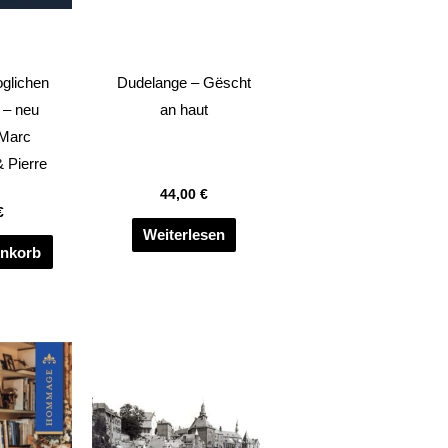
oglichen
Dudelange – Gëscht
 – neu
an haut
 Marc
 Pierre
44,00
€
€
Weiterlesen
enkorb