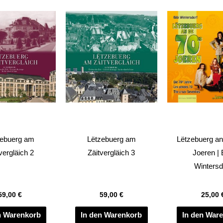
zebuerg am
Lëtzebuerg am
Lëtzebuerg an
vergläich 2
Zäitvergläich 3
Joeren | 
Wintersd
59,00
€
59,00
€
25,00
n Warenkorb
In den Warenkorb
In den War