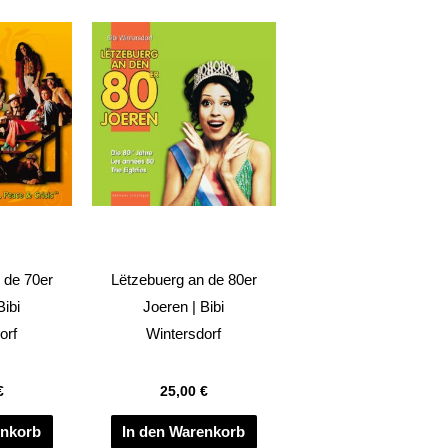
 de 70er
Lëtzebuerg an de 80er
Bibi
Joeren | Bibi
orf
Wintersdorf
€
25,00
€
enkorb
In den Warenkorb