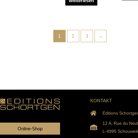
Weiterlesen
1
2
3
→
KONTAKT
Editions Schortge
12 A, Rue du Neu
Online-Shop
L-4995 Schouweil