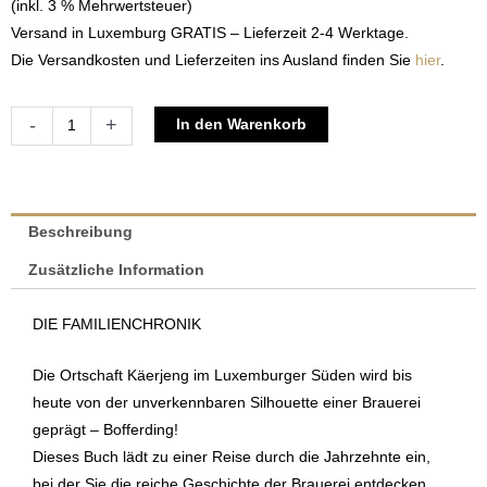
(inkl. 3 % Mehrwertsteuer)
Versand in Luxemburg GRATIS – Lieferzeit 2-4 Werktage.
Die Versandkosten und Lieferzeiten ins Ausland finden Sie
hier
.
Die
Alternative:
-
+
In den Warenkorb
Familie
Bofferding
–
Bierbrauer
Beschreibung
in
Zusätzliche Information
Käerjeng
|
DIE FAMILIENCHRONIK
Paul
Bofferding
Die Ortschaft Käerjeng im Luxemburger Süden wird bis
Menge
heute von der unverkennbaren Silhouette einer Brauerei
geprägt ‒ Bofferding!
Dieses Buch lädt zu einer Reise durch die Jahrzehnte ein,
bei der Sie die reiche Geschichte der Brauerei entdecken