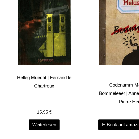
Helleg Muecht | Fernand le
Codenumm Mel
Chartreux
Bommeleeër | Anne
Pierre He
15,95
€
Weiterlesen
E-Book auf amazo