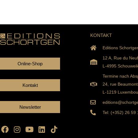
KONTAKT
Editions Schortge
12 A, Rue du Neu
Online-Shop
L-4995 Schouweil
Termine nach Abs
24, rue Beaumont
Kontakt
L-1219 Luxembou
editions@schortge
Newsletter
Tel: (+352) 26 59
Facebook
Instagram
Youtube
Linkedin
Tiktok