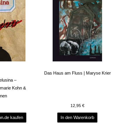
Das Haus am Fluss | Maryse Krier
usina –
marie Kohn &
inen
12,95
€
n.de kaufen
In den Warenkorb