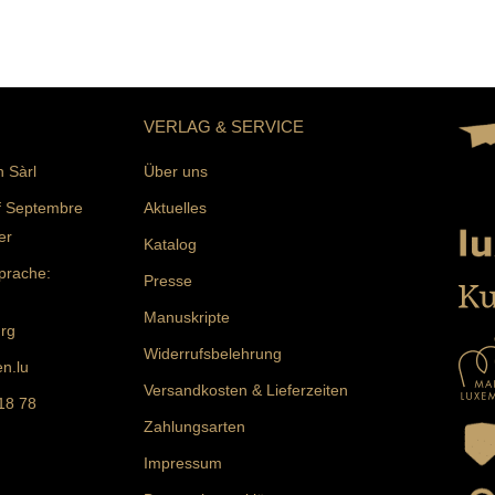
VERLAG & SERVICE
n Sàrl
Über uns
f Septembre
Aktuelles
er
Katalog
prache:
Presse
Manuskripte
rg
Widerrufsbelehrung
n.lu
Versandkosten & Lieferzeiten
 18 78
Zahlungsarten
Impressum