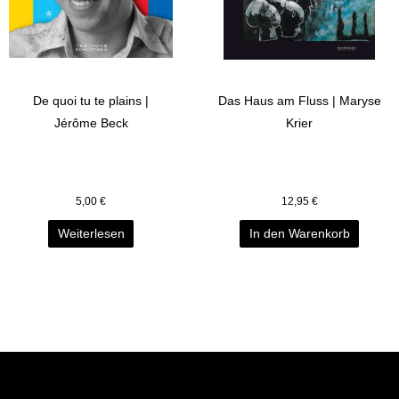
De quoi tu te plains |
Das Haus am Fluss | Maryse
Jérôme Beck
Krier
5,00
€
12,95
€
Weiterlesen
In den Warenkorb