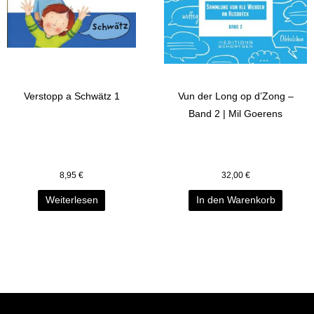
Verstopp a Schwätz 1
Vun der Long op d’Zong –
Band 2 | Mil Goerens
8,95
€
32,00
€
Weiterlesen
In den Warenkorb