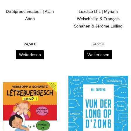
De Sproochmates I | Alain
Luxdico D-L | Myriam
Atten
Welschbillig & François
Schanen & Jérôme Lulling
24,50
€
24,95
€
Weiterlesen
Weiterlesen