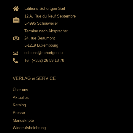
Editions Schortgen Sàrl
12 A, Rue du Neuf Septembre
L-4995 Schouweiler
Termine nach Absprache:
24, rue Beaumont
L-1219 Luxembourg
editions@schortgen.lu
Tel: (+352) 26 59 18 78
VERLAG & SERVICE
Über uns
Aktuelles
Katalog
Presse
Manuskripte
Widerrufsbelehrung