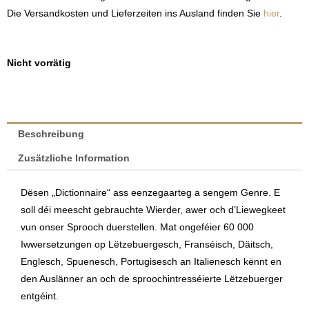
Die Versandkosten und Lieferzeiten ins Ausland finden Sie
hier
.
Nicht vorrätig
Beschreibung
Zusätzliche Information
Dësen „Dictionnaire“ ass eenzegaarteg a sengem Genre. E
soll déi meescht gebrauchte Wierder, awer och d’Liewegkeet
vun onser Sprooch duerstellen. Mat ongeféier 60 000
Iwwersetzungen op Lëtzebuergesch, Franséisch, Däitsch,
Englesch, Spuenesch, Portugisesch an Italienesch kënnt en
den Auslänner an och de sproochintresséierte Lëtzebuerger
entgéint.