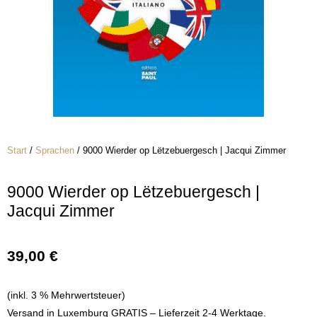
Start
/
Sprachen
/ 9000 Wierder op Lëtzebuergesch | Jacqui Zimmer
9000 Wierder op Lëtzebuergesch |
Jacqui Zimmer
39,00
€
(inkl. 3 % Mehrwertsteuer)
Versand in Luxemburg GRATIS – Lieferzeit 2-4 Werktage.