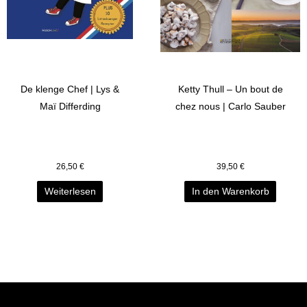
De klenge Chef | Lys &
Ketty Thull – Un bout de
Maï Differding
chez nous | Carlo Sauber
26,50
€
39,50
€
Weiterlesen
In den Warenkorb