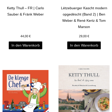
Ketty Thull – FR | Carlo
Lëtzebuerger Kascht modern
Sauber & Fränk Weber
opgedëscht (Band 2) | Ben
Weber & René Kertz & Tom
Marson
44,00
€
29,00
€
In den Warenkorb
In den Warenkorb