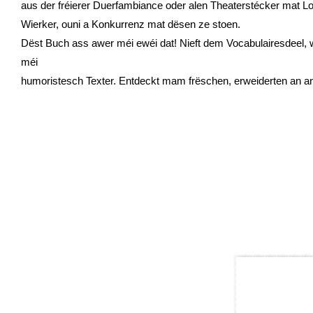
aus der fréierer Duerfambiance oder alen Theaterstécker mat L
Wierker, ouni a Konkurrenz mat dësen ze stoen.
Dëst Buch ass awer méi ewéi dat! Nieft dem Vocabulairesdeel, wé
méi
humoristesch Texter. Entdeckt mam frëschen, erweiderten an an