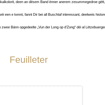
okalkolorit, deen an dësem Band ënner anerem zesummegedroe gëtt, 
i een e kennt, fannt Dir bei all Buschtaf interessant, deelweis histo
 zwee Bänn opgedeelte „Vun der Long op d’Zong“ déi al Lëtzebuerge
Feuilleter