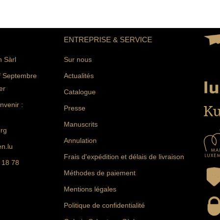
ENTREPRISE & SERVICE
n Sàrl
Sur nous
f Septembre
Actualités
er
Catalogue
venir :
Presse
Manuscrits
rg
Annulation
n.lu
Frais d'expédition et délais de livraison
 18 78
Méthodes de paiement
Mentions légales
Politique de confidentialité