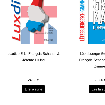
Luxdico E-L | François Schanen &
Lëtzebuerger G
Jérôme Lulling
François Schane
Zimme
24,95
€
29,50
Lire la suite
Lire la su