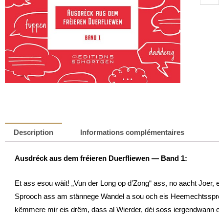
de
Vun
der
Long
op
d'Zon
-
Band
1
|
Description
Informations complémentaires
Mil
Goer
Ausdréck aus dem fréieren Duerfliewen — Band 1:
Et ass esou wäit! „Vun der Long op d’Zong“ ass, no aacht Joer, 
Sprooch ass am stännege Wandel a sou och eis Heemechtsspr
këmmere mir eis drëm, dass al Wierder, déi soss iergendwann en