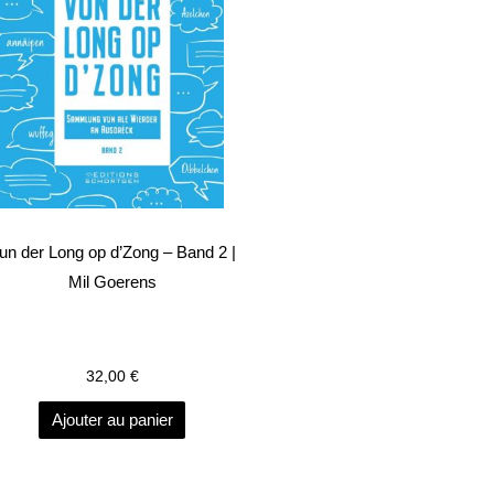
un der Long op d’Zong – Band 2 |
Mil Goerens
32,00
€
Ajouter au panier