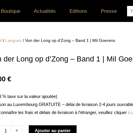
Re
Boutique
Actualités
Editions
Presse
l
/
Langues
/ Vun der Long op d’Zong – Band 1 | Mil Goerens
 der Long op d’Zong – Band 1 | Mil Goe
00
€
 3 % taxe sur la valeur ajoutée)
ison au Luxembourg GRATUITE – délai de livraison 2-4 jours ouvrabl
onnaître les frais et délais de livraison à l’étranger, veuillez cliquer
ici
té
Alternative:
+
Ajouter au panier