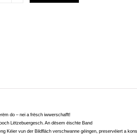
g
ens
erëm do – nei a frësch iwwerschafft!
ooch Lëtzebuergesch. An dësem éischte Band
g Kéier vun der Bildfläch verschwanne géingen, preservéiert a kons