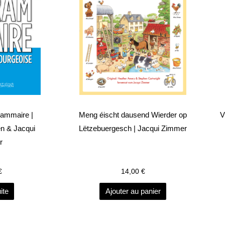
rammaire |
Meng éischt dausend Wierder op
V
n & Jacqui
Lëtzebuergesch | Jacqui Zimmer
r
€
14,00
€
ite
Ajouter au panier