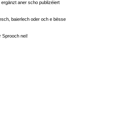
ergänzt aner scho publizéiert
resch, baierlech oder och e bësse
r Sprooch nei!