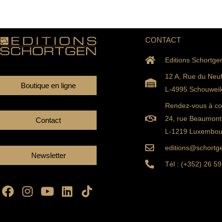
CONTACT
Editions Schortge
12 A, Rue du Neu
Boutique en ligne
L-4995 Schouweil
Rendez-vous à con
24, rue Beaumont
Contact
L-1219 Luxembou
editions@schortge
Newsletter
Tél : (+352) 26 59
Facebook
Instagram
Youtube
Linkedin
Tiktok