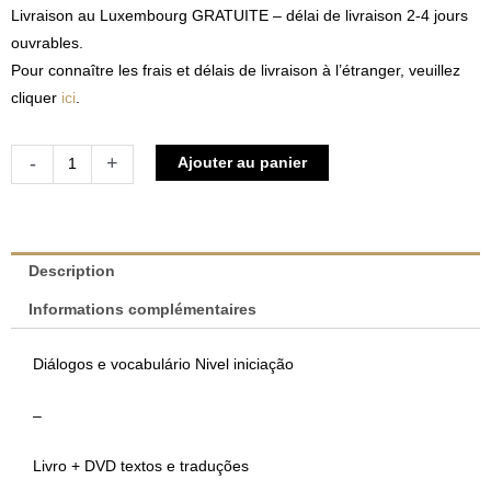
Livraison au Luxembourg GRATUITE – délai de livraison 2-4 jours
ouvrables.
Pour connaître les frais et délais de livraison à l’étranger, veuillez
cliquer
ici
.
quantité
Alternative:
-
+
Ajouter au panier
de
LuxDVD
-
Aprender
Description
luxemburguês
Informations complémentaires
com
video
Diálogos e vocabulário Nivel iniciação
|
Astrid
–
&
Jérôme
Livro + DVD textos e traduções
Lulling