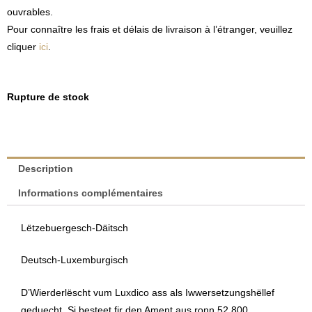
ouvrables.
Pour connaître les frais et délais de livraison à l’étranger, veuillez
cliquer
ici
.
Rupture de stock
Description
Informations complémentaires
Lëtzebuergesch-Däitsch
Deutsch-Luxemburgisch
D’Wierderlëscht vum Luxdico ass als Iwwersetzungshëllef
geduecht. Si besteet fir den Ament aus ronn 52.800