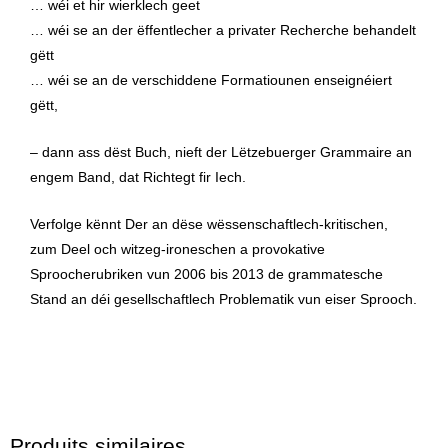
… wéi et hir wierklech geet
… wéi se an der ëffentlecher a privater Recherche behandelt
gëtt
… wéi se an de verschiddene Formatiounen enseignéiert
gëtt,
– dann ass dëst Buch, nieft der Lëtzebuerger Grammaire an
engem Band, dat Richtegt fir Iech.
Verfolge kënnt Der an dëse wëssenschaftlech-kritischen,
zum Deel och witzeg-ironeschen a provokative
Sproocherubriken vun 2006 bis 2013 de grammatesche
Stand an déi gesellschaftlech Problematik vun eiser Sprooch.
Produits similaires