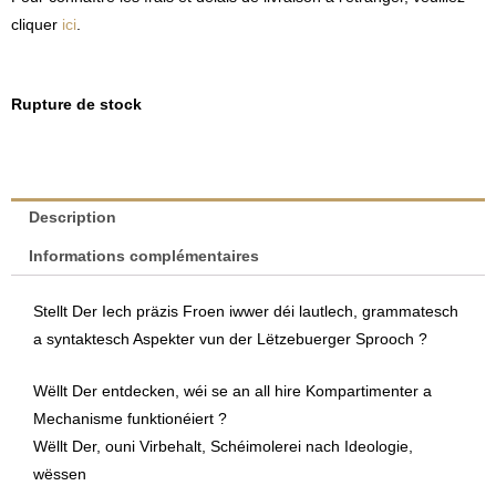
cliquer
ici
.
Rupture de stock
Description
Informations complémentaires
Stellt Der Iech präzis Froen iwwer déi lautlech, grammatesch
a syntaktesch Aspekter vun der Lëtzebuerger Sprooch ?
Wëllt Der entdecken, wéi se an all hire Kompartimenter a
Mechanisme funktionéiert ?
Wëllt Der, ouni Virbehalt, Schéimolerei nach Ideologie,
wëssen