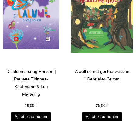
D’Lalumi a seng Reesen |
A well se net gestuerwe sinn
Paulette Thinnes-
| Gebrüder Grimm
Kauffmann & Luc
Marteling
19,00
€
25,00
€
Ajouter au panier
Ajouter au panier