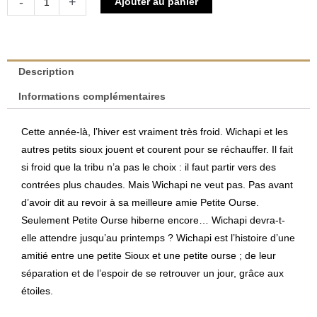
-
+
Ajouter au panier
de
Wichapi
-
Étoile
Description
parmi
Informations complémentaires
les
étoiles
Cette année-là, l’hiver est vraiment très froid. Wichapi et les
|
autres petits sioux jouent et courent pour se réchauffer. Il fait
Marie-
si froid que la tribu n’a pas le choix : il faut partir vers des
Isabelle
contrées plus chaudes. Mais Wichapi ne veut pas. Pas avant
Callier
d’avoir dit au revoir à sa meilleure amie Petite Ourse.
Seulement Petite Ourse hiberne encore… Wichapi devra-t-
elle attendre jusqu’au printemps ? Wichapi est l’histoire d’une
amitié entre une petite Sioux et une petite ourse ; de leur
séparation et de l’espoir de se retrouver un jour, grâce aux
étoiles.