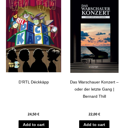
D’RTL Déckkäpp
Das Warschauer Konzert –
oder der letzte Gang |
Bernard Thill
24,50
€
22,00
€
Add to cart
Add to cart