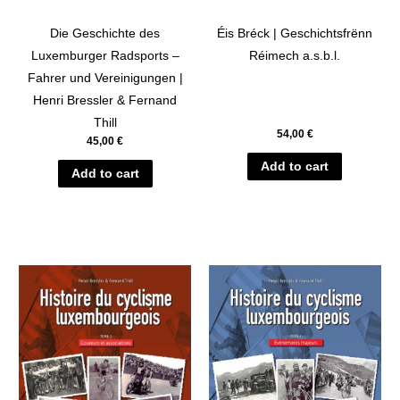
Die Geschichte des
Éis Bréck | Geschichtsfrënn
Luxemburger Radsports –
Réimech a.s.b.l.
Fahrer und Vereinigungen |
Henri Bressler & Fernand
Thill
54,00
€
45,00
€
Add to cart
Add to cart