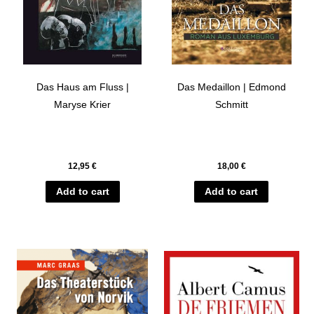
Das Haus am Fluss |
Das Medaillon | Edmond
Maryse Krier
Schmitt
12,95
€
18,00
€
Add to cart
Add to cart