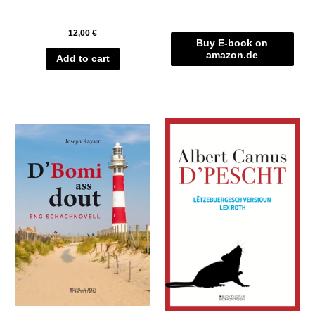
12,00
€
Buy E-book on
amazon.de
Add to cart