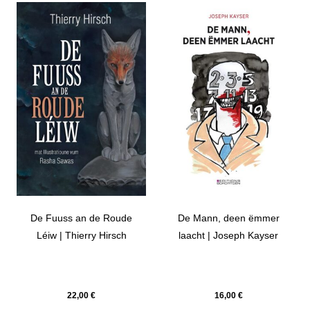
De Fuuss an de Roude
De Mann, deen ëmmer
Léiw | Thierry Hirsch
laacht | Joseph Kayser
22,00
€
16,00
€