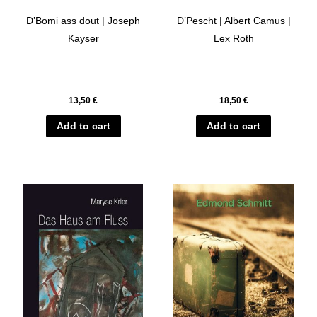
D’Bomi ass dout | Joseph
D’Pescht | Albert Camus |
Kayser
Lex Roth
13,50
€
18,50
€
Add to cart
Add to cart