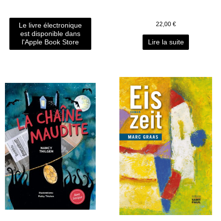
22,00
€
Le livre électronique
est disponible dans
l'Apple Book Store
Lire la suite