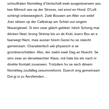
schoulfräien Nomëtteg d’Uertschaft ewéi ausgestuerwen ass,
kee Mënsch ass op der Strooss, net emol en Hond. D’Loft
schéngt onbeweeglech. Zwéi Bouwen am Alter vun eelef
Joer sëtzen op der Caféstrap am Schiet vun engem
Mauergiewel. Si sinn zwar gläich gekleet: héich Schong mat
décken Neel, brong Strëmp bis un de Knéi, kuerz Box an e
faarwegt Hiem, mee ausser hirem Gezei hu se näischt
gemeinsam. Charakterlech wéi physesch si se
grondverschidden. Also, der zwéin ewéi Dag an Nuecht. Se
sinn zwar an derselwechter Klass, mä hate bis elo nach ni
direkte Kontakt zoueneen. Trotzdem hu se sech dësem
Nomëtteg zoufälleg zesummefonnt. Duerch eng gemeinsam
Dot gi si zu Äerzfeinden…