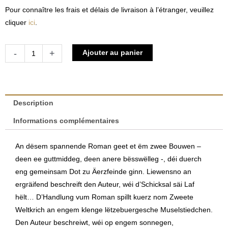
Pour connaître les frais et délais de livraison à l’étranger, veuillez
cliquer
ici
.
quantité
Alternative:
-
+
Ajouter au panier
de
Wien
dru
gleewe
Description
muss
Informations complémentaires
|
Léon
An dësem spannende Roman geet et ëm zwee Bouwen –
Schadeck
deen ee guttmiddeg, deen anere bësswëlleg -, déi duerch
eng gemeinsam Dot zu Äerzfeinde ginn. Liewensno an
ergräifend beschreift den Auteur, wéi d’Schicksal säi Laf
hëlt… D’Handlung vum Roman spillt kuerz nom Zweete
Weltkrich an engem klenge lëtzebuergesche Muselstiedchen.
Den Auteur beschreiwt, wéi op engem sonnegen,