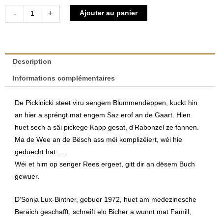
quantité
Alternative:
-
+
Ajouter au panier
de
Pickinicki
|
Sonja
Description
Lux-
Informations complémentaires
Bintner
De Pickinicki steet viru sengem Blummendëppen, kuckt hin
an hier a spréngt mat engem Saz erof an de Gaart. Hien
huet sech a säi pickege Kapp gesat, d’Rabonzel ze fannen.
Ma de Wee an de Bësch ass méi komplizéiert, wéi hie
geduecht hat …
Wéi et him op senger Rees ergeet, gitt dir an dësem Buch
gewuer.
D’Sonja Lux-Bintner, gebuer 1972, huet am medezinesche
Beräich geschafft, schreift elo Bicher a wunnt mat Famill,