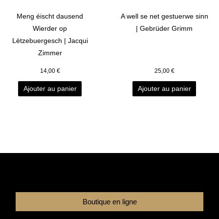
Meng éischt dausend
A well se net gestuerwe sinn
Wierder op
| Gebrüder Grimm
Lëtzebuergesch | Jacqui
Zimmer
14,00
€
25,00
€
Ajouter au panier
Ajouter au panier
Boutique en ligne