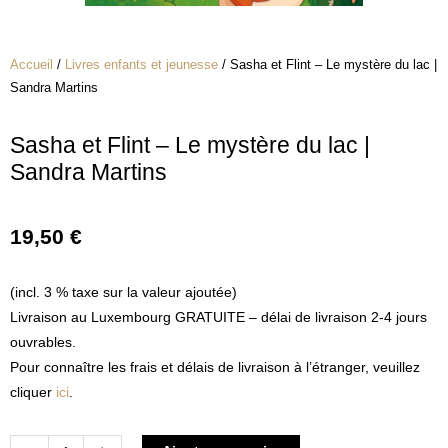
Accueil
/
Livres enfants et jeunesse
/ Sasha et Flint – Le mystère du lac |
Sandra Martins
Sasha et Flint – Le mystère du lac |
Sandra Martins
19,50
€
(incl. 3 % taxe sur la valeur ajoutée)
Livraison au Luxembourg GRATUITE – délai de livraison 2-4 jours
ouvrables.
Pour connaître les frais et délais de livraison à l’étranger, veuillez
cliquer
ici
.
quantité
Alternative: