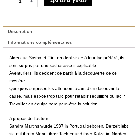
-
+
Ajouter au panier
de
Sasha
et
Flint
Description
–
Informations complémentaires
Le
mystère
Alors que Sasha et Flint rendent visite à leur lac préféré, ils
du
sont surpris par une sécheresse inexplicable.
lac
Aventuriers, ils décident de partir à la découverte de ce
|
mystère.
Sandra
Quelques surprises les attendent avant d’en découvrir la
Martins
cause, mais est-ce trop tard pour rétablir l’équilibre du lac ?
Travailler en équipe sera peut-être la solution…
A propos de l’auteur :
Sandra Martins wurde 1987 in Portugal geboren. Derzeit lebt
sie mit ihrem Mann, ihrer Tochter und ihrer Katze im Norden