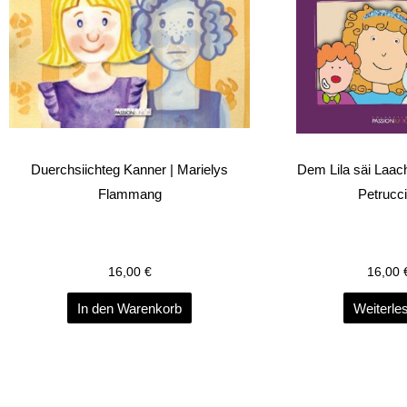
Duerchsiichteg Kanner | Marielys
Dem Lila säi Laach
Flammang
Petrucci
16,00
€
16,00
In den Warenkorb
Weiterle