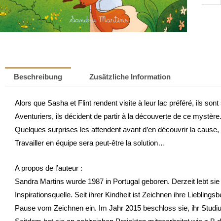
et
Flint
–
Le
mystè
du
Beschreibung
Zusätzliche Information
lac
|
Alors que Sasha et Flint rendent visite à leur lac préféré, ils son
Sandr
Aventuriers, ils décident de partir à la découverte de ce mystère
Marti
Quelques surprises les attendent avant d’en découvrir la cause, ma
Meng
Travailler en équipe sera peut-être la solution…
A propos de l’auteur :
Sandra Martins wurde 1987 in Portugal geboren. Derzeit lebt sie
Inspirationsquelle. Seit ihrer Kindheit ist Zeichnen ihre Lieblin
Pause vom Zeichnen ein. Im Jahr 2015 beschloss sie, ihr Studiu