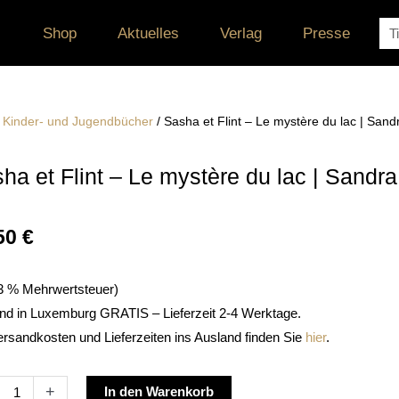
Su
Shop
Aktuelles
Verlag
Presse
/
Kinder- und Jugendbücher
/ Sasha et Flint – Le mystère du lac | Sand
ha et Flint – Le mystère du lac | Sandra
50
€
. 3 % Mehrwertsteuer)
nd in Luxemburg GRATIS – Lieferzeit 2-4 Werktage.
ersandkosten und Lieferzeiten ins Ausland finden Sie
hier
.
a
Alternative:
+
In den Warenkorb