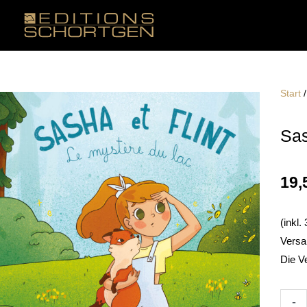
Zum
Inhalt
springen
Start
Sas
19,
(inkl
Versa
Die V
Sash
-