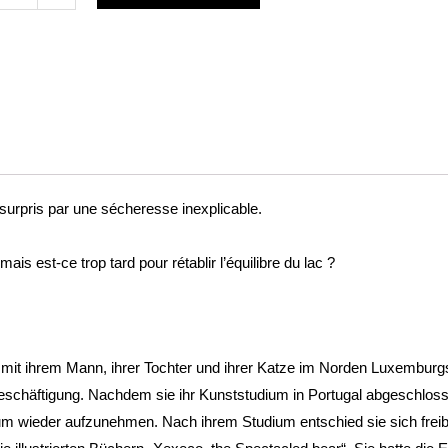
re
t surpris par une sécheresse inexplicable.
a
.
ns
is est-ce trop tard pour rétablir l’équilibre du lac ?
e
 mit ihrem Mann, ihrer Tochter und ihrer Katze im Norden Luxemburgs. 
gsbeschäftigung. Nachdem sie ihr Kunststudium in Portugal abgeschlosse
m wieder aufzunehmen. Nach ihrem Studium entschied sie sich freiber