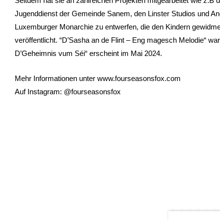
Seitdem hat sie an zahlreichen Projekten mitgearbeitet wie z.B d
Jugenddienst der Gemeinde Sanem, den Linster Studios und Ande
Luxemburger Monarchie zu entwerfen, die den Kindern gewidmet is
veröffentlicht. “D’Sasha an de Flint – Eng magesch Melodie“ war
D’Geheimnis vum Séi“ erscheint im Mai 2024.
Mehr Informationen unter www.fourseasonsfox.com
Auf Instagram: @fourseasonsfox