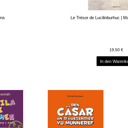
ins
Le Trésor de Lucilinburhuc | Mar
19,50
€
In den Warenk