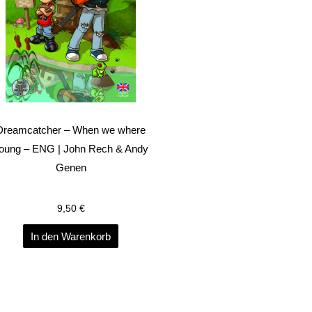
Dreamcatcher – When we where
oung – ENG | John Rech & Andy
Genen
9,50
€
In den Warenkorb