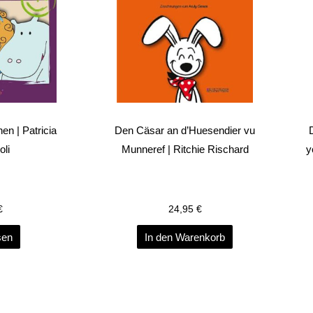
en | Patricia
Den Cäsar an d’Huesendier vu
oli
Munneref | Ritchie Rischard
y
€
24,95
€
sen
In den Warenkorb