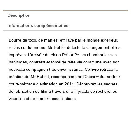
art
of
Description
Mr
Informations complémentaires
Hublot
-
Bourré de tocs, de manies, eff rayé par le monde extérieur,
Stéphane
reclus sur lui-même, Mr Hublot déteste le changement et les
Halleux
imprévus. L’arrivée du chien Robot Pet va chambouler ses
|
habitudes, contraint et forcé de faire vie commune avec son
Zeilt
nouveau compagnon très envahissant… Ce livre retrace la
Productions
création de Mr Hublot, récompensé par l’Oscar® du meilleur
court-métrage d’animation en 2014. Découvrez les secrets
de fabrication du film à travers une myriade de recherches
visuelles et de nombreuses citations.