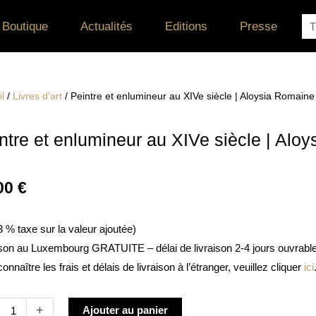
Re
Boutique
Actualités
Editions
Presse
l
/
Livres d'art
/ Peintre et enlumineur au XIVe siècle | Aloysia Romain
ntre et enlumineur au XIVe siècle | Alo
00
€
 3 % taxe sur la valeur ajoutée)
ison au Luxembourg GRATUITE – délai de livraison 2-4 jours ouvrabl
onnaître les frais et délais de livraison à l’étranger, veuillez cliquer
ici
té
Alternative:
+
Ajouter au panier