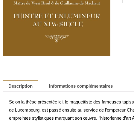
de
Peintr
et
enlum
au
XIVe
siècle
|
Aloys
Roma
Beren
Description
Informations complémentaires
Selon la thèse présentée ici, le maquettiste des fameuses tapi
de Luxembourg, est passé ensuite au service de l’empereur Charl
empreintes stylistiques marquant son œuvre, l’historienne d’art A