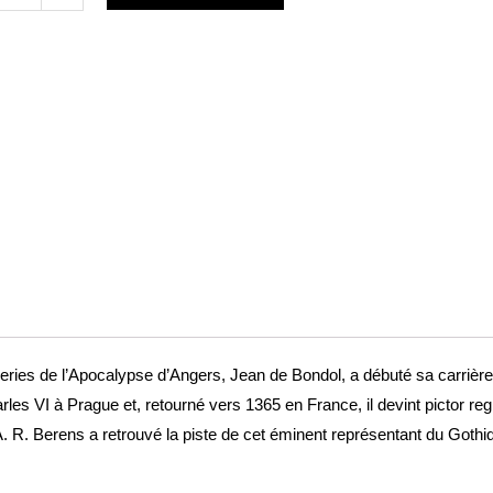
e
ineur
ia
ine
s
sseries de l’Apocalypse d’Angers, Jean de Bondol, a débuté sa carr
es VI à Prague et, retourné vers 1365 en France, il devint pictor reg
. R. Berens a retrouvé la piste de cet éminent représentant du Gothiq