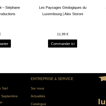
ot – Stéphane
Les Paysages Géologiques du
Productions
Luxembourg | Alex Storoni
€
11,99
€
panier
Commander ici
ENTREPRISE & SERVICE
n Sàrl
Sur nous
f Septembre
Actualités
er
Catalogue