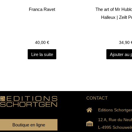
Franca Ravet
The art of Mr Hubl
Halleux | Zeilt 
40,00
€
34,90
Lire la suite
Ajouter au 
CONTACT
Editions Schortge
12 A, Rue du Neu
Boutique en ligne
L-4995 Schouweil