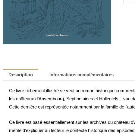
de
Heurs
et
malhe
au
Val
d’Eis
|
Jean
Nehre
Description
Informations complémentaires
Ce livre richement illustré se veut un roman historique commenté.
les châteaux d’Ansembourg, Septfontaines et Hollenfels – vue dan
Cette dernière est représentée notamment par la famille de l’aute
Ce livre est basé essentiellement sur les archives du château d
mérite d’expliquer au lecteur le contexte historique des épisodes