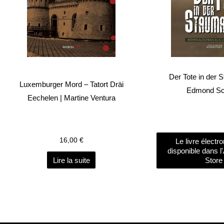
Der Tote in der 
Luxemburger Mord – Tatort Dräi
Edmond Sc
Eechelen | Martine Ventura
16,00
€
Le livre électr
disponible dans l
Lire la suite
Store