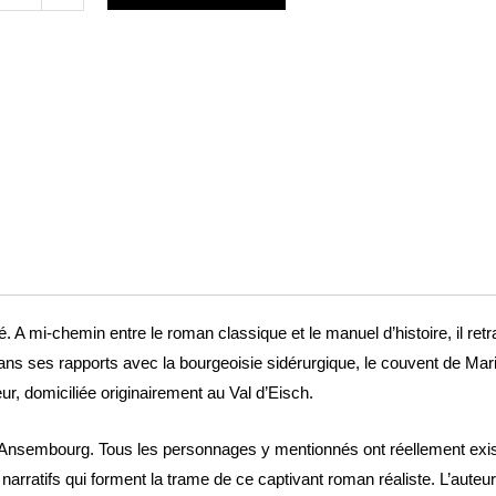
urs
ch
nhausen
 A mi-chemin entre le roman classique et le manuel d’histoire, il retr
s ses rapports avec la bourgeoisie sidérurgique, le couvent de Marie
ur, domiciliée originairement au Val d’Eisch.
’Ansembourg. Tous les personnages y mentionnés ont réellement exist
 narratifs qui forment la trame de ce captivant roman réaliste. L’aute