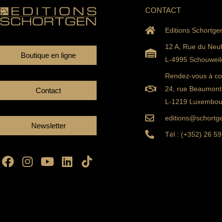
CONTACT
Editions Schortge
12 A, Rue du Neu
Boutique en ligne
L-4995 Schouweil
Rendez-vous à con
24, rue Beaumont
Contact
L-1219 Luxembou
editions@schortge
Newsletter
Tél : (+352) 26 59
Facebook
Instagram
Youtube
Linkedin
Tiktok