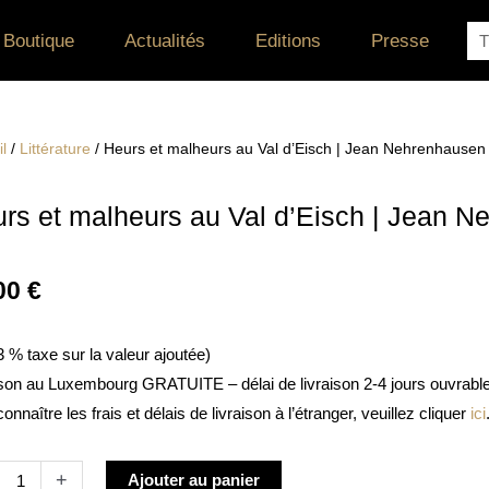
Re
Boutique
Actualités
Editions
Presse
l
/
Littérature
/ Heurs et malheurs au Val d’Eisch | Jean Nehrenhausen
rs et malheurs au Val d’Eisch | Jean 
00
€
 3 % taxe sur la valeur ajoutée)
ison au Luxembourg GRATUITE – délai de livraison 2-4 jours ouvrabl
onnaître les frais et délais de livraison à l’étranger, veuillez cliquer
ici
té
Alternative:
+
Ajouter au panier