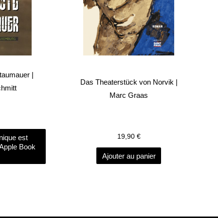
Staumauer |
Das Theaterstück von Norvik |
hmitt
Marc Graas
19,90
€
onique est
'Apple Book
Ajouter au panier