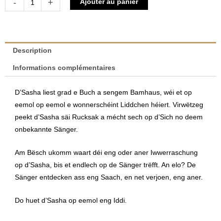
-
+
Ajouter au panier
de
D'Sasha
an
de
Description
Flint
Informations complémentaires
-
Eng
D’Sasha liest grad e Buch a sengem Bamhaus, wéi et op
magesch
eemol op eemol e wonnerschéint Liddchen héiert. Virwëtzeg
Melodie
peekt d’Sasha säi Rucksak a mécht sech op d’Sich no deem
|
onbekannte Sänger.
Sandra
Martins
Am Bësch ukomm waart déi eng oder aner Iwwerraschung
op d’Sasha, bis et endlech op de Sänger trëfft. An elo? De
Sänger entdecken ass eng Saach, en net verjoen, eng aner.
Do huet d’Sasha op eemol eng Iddi.