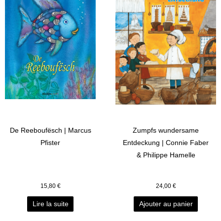
De Reeboufësch | Marcus
Zumpfs wundersame
Pfister
Entdeckung | Connie Faber
& Philippe Hamelle
15,80
€
24,00
€
Lire la suite
Ajouter au panier