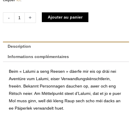
quantité
Alternative:
-
+
Ajouter au panier
de
D'Lalumi
a
seng
Description
Reesen
Informations complémentaires
|
Paulette
Beim « Lalumi a seng Reesen » däerfe mir eis op dräi nei
Thinnes-
Aventüre vum Lalumi, eiser Verwandlungskënschtlerin,
Kauffmann
freeën. Bekannt Personnagen dauchen op, awer och eng
&
Rëtsch neier. Am Mëttelpunkt steet d’Lalumi, dat et jo e puer
Luc
Mol muss ginn, well déi kleng Raup sech scho méi dacks an
Marteling
ee Päiperlek verwandelt huet.