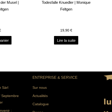
der Musel |
Todesfalle Knuedler | Monique
ltgen
Feltgen
€
19,90
€
panier
Lire la suite
ENTREPRISE & SERVICE
n Sàrl
Sur nous
f Septembre
Actualités
er
Catalogue
venir :