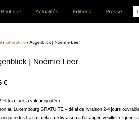
Re
Boutique
Actualités
Editions
Presse
l
/
Littérature
/ Augenblick | Noémie Leer
enblick | Noémie Leer
5
€
 3 % taxe sur la valeur ajoutée)
ison au Luxembourg GRATUITE – délai de livraison 2-4 jours ouvrabl
onnaître les frais et délais de livraison à l’étranger, veuillez cliquer
ici