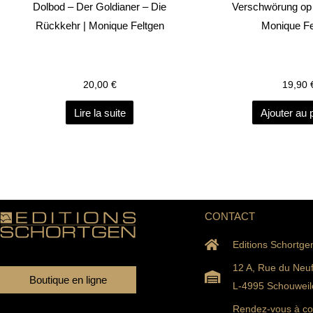
Dolbod – Der Goldianer – Die
Verschwörung op 
Rückkehr | Monique Feltgen
Monique Fe
20,00
€
19,90
Lire la suite
Ajouter au 
CONTACT
Editions Schortge
12 A, Rue du Neu
Boutique en ligne
L-4995 Schouweil
Rendez-vous à con