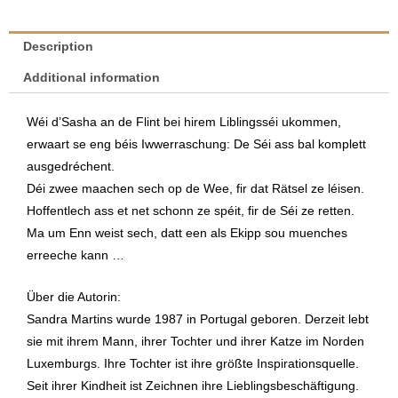
Flint
–
Description
D'Geheimnis
Additional information
vum
Séi
Wéi d’Sasha an de Flint bei hirem Liblingsséi ukommen,
|
erwaart se eng béis Iwwerraschung: De Séi ass bal komplett
Sandra
ausgedréchent.
Martins
Déi zwee maachen sech op de Wee, fir dat Rätsel ze léisen.
quantity
Hoffentlech ass et net schonn ze spéit, fir de Séi ze retten.
Ma um Enn weist sech, datt een als Ekipp sou muenches
erreeche kann …
Über die Autorin:
Sandra Martins wurde 1987 in Portugal geboren. Derzeit lebt
sie mit ihrem Mann, ihrer Tochter und ihrer Katze im Norden
Luxemburgs. Ihre Tochter ist ihre größte Inspirationsquelle.
Seit ihrer Kindheit ist Zeichnen ihre Lieblingsbeschäftigung.