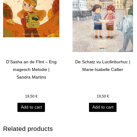
D’Sasha an de Flint – Eng
De Schatz vu Lucilinburhuc |
magesch Melodie |
Marie-Isabelle Callier
Sandra Martins
19,50
€
19,50
€
Add to cart
Add to cart
Related products