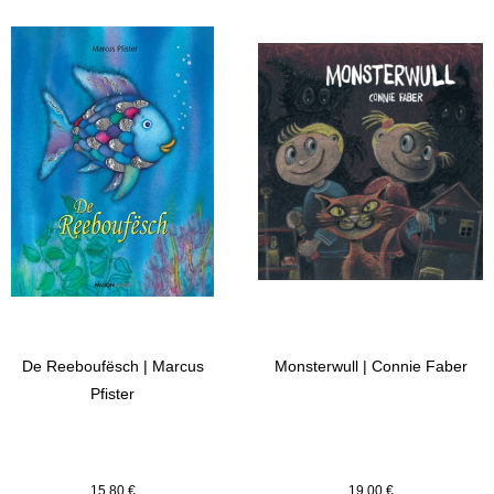
De Reeboufësch | Marcus
Monsterwull | Connie Faber
Pfister
15,80
€
19,00
€