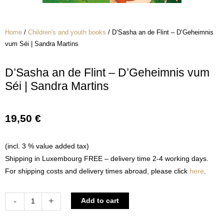
Home
/
Children's and youth books
/ D’Sasha an de Flint – D’Geheimnis
vum Séi | Sandra Martins
D’Sasha an de Flint – D’Geheimnis vum
Séi | Sandra Martins
19,50
€
(incl. 3 % value added tax)
Shipping in Luxembourg FREE – delivery time 2-4 working days.
For shipping costs and delivery times abroad, please click
here
.
D'Sasha
Alternative:
-
+
Add to cart
an
de