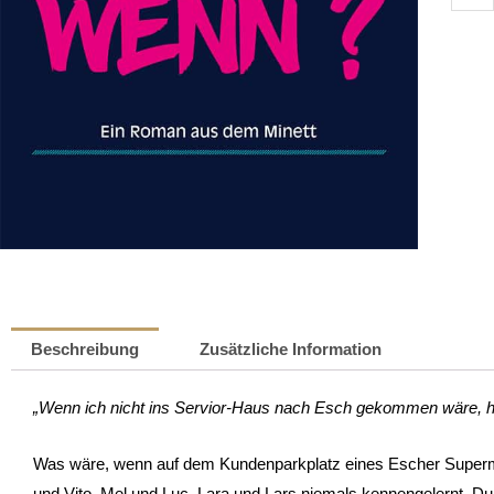
wäre
wenn
|
Finny
Cazza
Meng
Beschreibung
Zusätzliche Information
„Wenn ich nicht ins Servior-Haus nach Esch gekommen wäre, hä
Was wäre, wenn auf dem Kundenparkplatz eines Escher Supermar
und Vito, Mel und Luc, Lara und Lars niemals kennengelernt. D