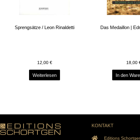
Sprengsätze / Leon Rinaldetti
Das Medaillon | E
12,00
€
18,00
Weiterlesen
In den War
KONTAKT
Editions Schortge