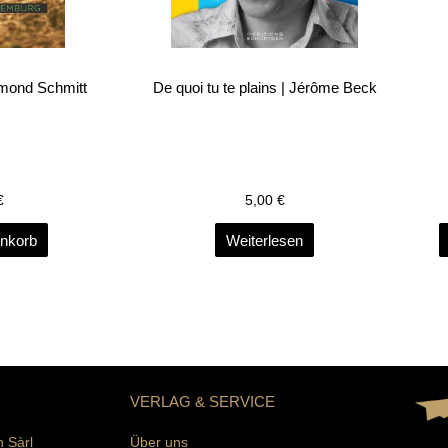
dmond Schmitt
De quoi tu te plains | Jérôme Beck
€
5,00
€
enkorb
Weiterlesen
VERLAG & SERVICE
n Sàrl
Über uns