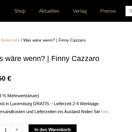
Su
Shop
Aktuelles
Verlag
Presse
/
Belletristik
/ Was wäre wenn? | Finny Cazzaro
 wäre wenn? | Finny Cazzaro
50
€
. 3 % Mehrwertsteuer)
nd in Luxemburg GRATIS – Lieferzeit 2-4 Werktage.
ersandkosten und Lieferzeiten ins Ausland finden Sie
hier
.
Alternative:
+
In den Warenkorb