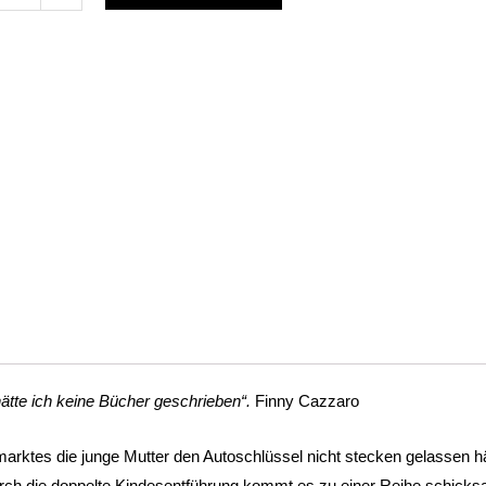
?
ro
e
tte ich keine Bücher geschrieben“.
Finny Cazzaro
ktes die junge Mutter den Autoschlüssel nicht stecken gelassen hä
urch die doppelte Kindesentführung kommt es zu einer Reihe schicks