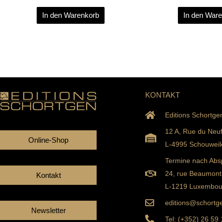
In den Warenkorb
In den War
KONTAKT
Editions Schortge
12 A, Rue du Neu
Online-Shop
L-4995 Schouweil
Termine nach Abs
24, rue Beaumont
Kontakt
L-1219 Luxembou
editions@schortge
Newsletter
Tel: (+352) 26 59