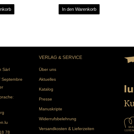
enkorb
In den Warenkorb
VERLAG & SERVICE
n Sàrl
Über uns
f Septembre
Aktuelles
er
Katalog
prache:
Presse
Manuskripte
rg
Widerrufsbelehrung
n.lu
Versandkosten & Lieferzeiten
 18 78