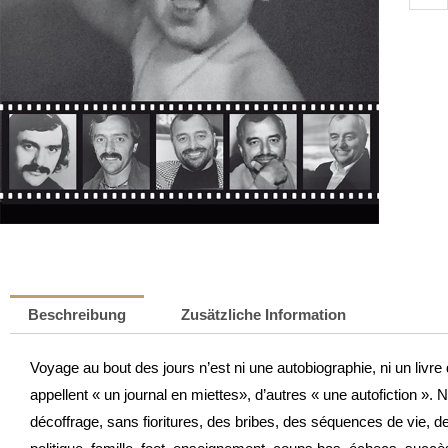
au
bout
des
jours
|
René
Kollwe
Meng
Beschreibung
Zusätzliche Information
Voyage au bout des jours n’est ni une autobiographie, ni un liv
appellent « un journal en miettes», d’autres « une autofiction ». Ni
décoffrage, sans fioritures, des bribes, des séquences de vie, de