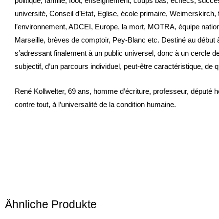
politique, famille, foot, enseignement, coups bas, échecs, su
université, Conseil d’Etat, Eglise, école primaire, Weimerskirch
l’environnement, ADCEI, Europe, la mort, MOTRA, équipe nation
Marseille, brèves de comptoir, Pey-Blanc etc. Destiné au début à u
s’adressant finalement à un public universel, donc à un cercle d
subjectif, d’un parcours individuel, peut-être caractéristique, d
René Kollwelter, 69 ans, homme d’écriture, professeur, député ho
contre tout, à l’universalité de la condition humaine.
Ähnliche Produkte