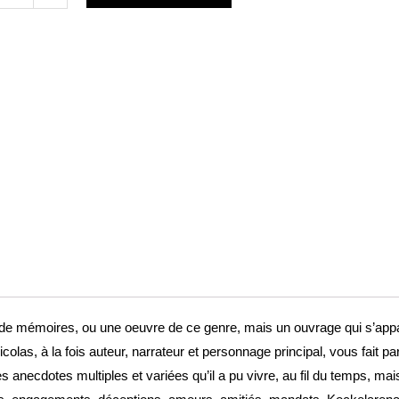
lter
e
re de mémoires, ou une oeuvre de ce genre, mais un ouvrage qui s’ap
colas, à la fois auteur, narrateur et personnage principal, vous fait pa
s anecdotes multiples et variées qu’il a pu vivre, au fil du temps, ma