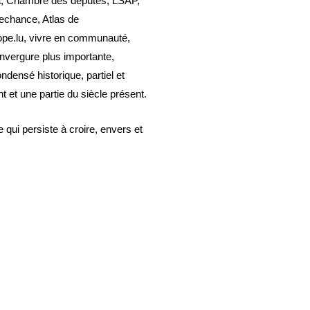
na, Chambre des députés, LSAP,
mechance, Atlas de
ope.lu, vivre en communauté,
 envergure plus importante,
densé historique, partiel et
t et une partie du siècle présent.
qui persiste à croire, envers et