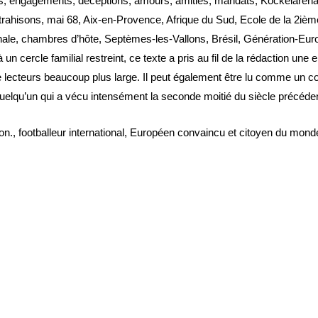
ccès, engagements, déceptions, amours, amitiés, mandats, Kockelare
, trahisons, mai 68, Aix-en-Provence, Afrique du Sud, Ecole de la 2iè
ale, chambres d’hôte, Septèmes-les-Vallons, Brésil, Génération-Eur
n cercle familial restreint, ce texte a pris au fil de la rédaction une
e lecteurs beaucoup plus large. Il peut également être lu comme un con
e quelqu’un qui a vécu intensément la seconde moitié du siècle précéden
n., footballeur international, Européen convaincu et citoyen du monde 