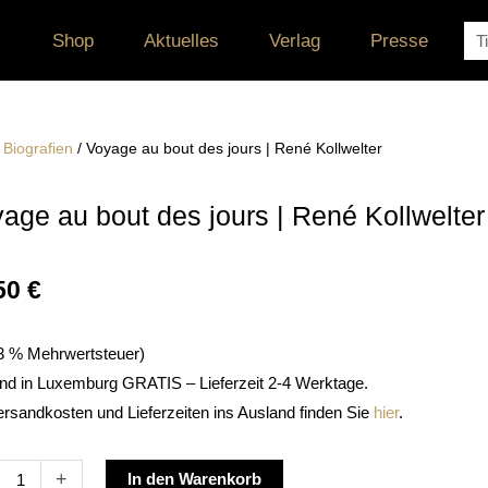
Su
Shop
Aktuelles
Verlag
Presse
/
Biografien
/ Voyage au bout des jours | René Kollwelter
age au bout des jours | René Kollwelter
50
€
. 3 % Mehrwertsteuer)
nd in Luxemburg GRATIS – Lieferzeit 2-4 Werktage.
ersandkosten und Lieferzeiten ins Ausland finden Sie
hier
.
ge
Alternative:
+
In den Warenkorb