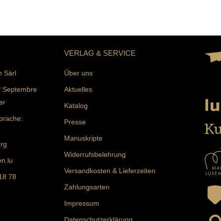
VERLAG & SERVICE
n Sàrl
Über uns
f Septembre
Aktuelles
er
Katalog
prache:
Presse
Manuskripte
rg
Widerrufsbelehrung
n.lu
Versandkosten & Lieferzeiten
 18 78
Zahlungsarten
Impressum
Datenschutzerklärung