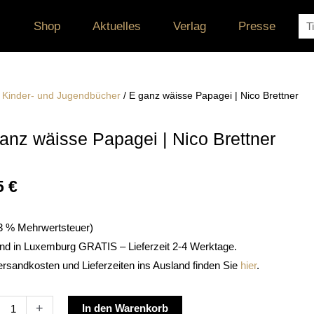
Su
Shop
Aktuelles
Verlag
Presse
/
Kinder- und Jugendbücher
/ E ganz wäisse Papagei | Nico Brettner
anz wäisse Papagei | Nico Brettner
5
€
. 3 % Mehrwertsteuer)
nd in Luxemburg GRATIS – Lieferzeit 2-4 Werktage.
ersandkosten und Lieferzeiten ins Ausland finden Sie
hier
.
Alternative:
+
In den Warenkorb