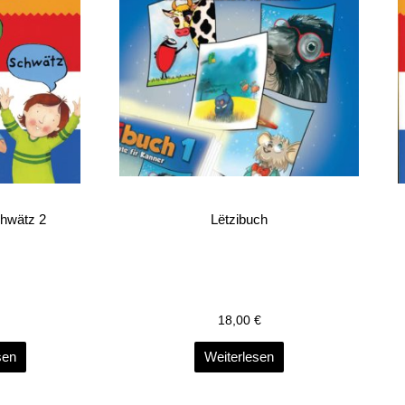
chwätz 2
Lëtzibuch
18,00
€
sen
Weiterlesen