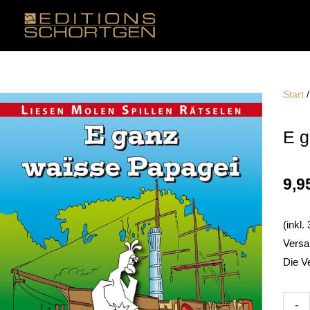
Zum
Inhalt
springen
Start
E g
9,9
(inkl
Versa
Die V
E
-