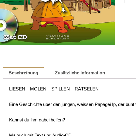
ganz
wäiss
Papag
|
Nico
Brettn
Meng
Beschreibung
Zusätzliche Information
LIESEN – MOLEN – SPILLEN – RÄTSELEN
Eine Geschichte über den jungen, weissen Papagei Ip, der bunt
Kannst du ihm dabei helfen?
Malbuch mit Text und Audio-CD.