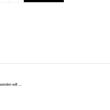
e
ei
er
e
 werden will …