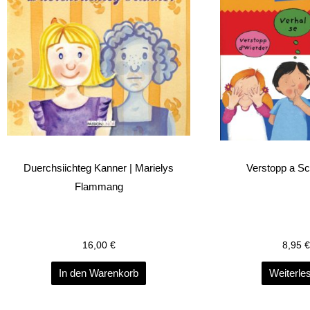
Duerchsiichteg Kanner | Marielys
Verstopp a S
Flammang
16,00
€
8,95
€
In den Warenkorb
Weiterle