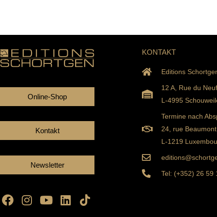
KONTAKT
Editions Schortge
12 A, Rue du Neu
Online-Shop
L-4995 Schouweil
Termine nach Abs
24, rue Beaumont
Kontakt
L-1219 Luxembou
editions@schortge
Newsletter
Tel: (+352) 26 59
Facebook
Instagram
Youtube
Linkedin
Tiktok