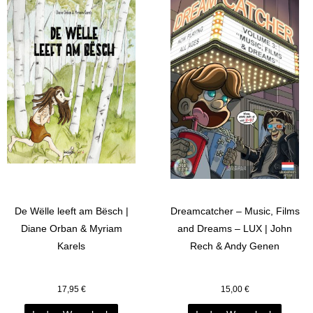
De Wëlle leeft am Bësch |
Dreamcatcher – Music, Films
Diane Orban & Myriam
and Dreams – LUX | John
Karels
Rech & Andy Genen
17,95
€
15,00
€