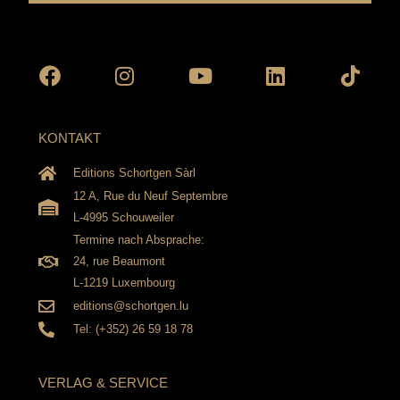
Facebook
Instagram
Youtube
Linkedin
Tikto
KONTAKT
Editions Schortgen Sàrl
12 A, Rue du Neuf Septembre
L-4995 Schouweiler
Termine nach Absprache:
24, rue Beaumont
L-1219 Luxembourg
editions@schortgen.lu
Tel: (+352) 26 59 18 78
VERLAG & SERVICE