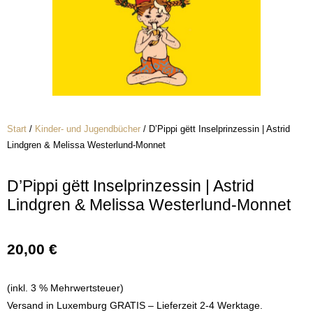
Start
/
Kinder- und Jugendbücher
/ D’Pippi gëtt Inselprinzessin | Astrid
Lindgren & Melissa Westerlund-Monnet
D’Pippi gëtt Inselprinzessin | Astrid
Lindgren & Melissa Westerlund-Monnet
20,00
€
(inkl. 3 % Mehrwertsteuer)
Versand in Luxemburg GRATIS – Lieferzeit 2-4 Werktage.