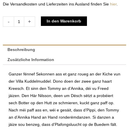
Die Versandkosten und Lieferzeiten ins Ausland finden Sie
hier
.
D'Pippi
Alternative:
-
+
In den Warenkorb
gëtt
Inselprinzessin
|
Astrid
Beschreibung
Lindgren
Zusätzliche Information
&
Melissa
Ganzer fënnef Sekonnen ass et ganz roueg an der Kiche vun
Westerlund-
der Villa Kuddelmuddel. Dono doen der zwee ganz haart
Monnet
Kreesch. Et sinn den Tommy an d’Annika, déi vu Freed
Menge
jäizen. Den Här Nilsson, deen um Dësch sëtzt a probéiert
sech Botter op den Hutt ze schmieren, kuckt ganz paff op.
Nach méi paff ass en, wéi e gesäit, dass d’Pippi, den Tommy
an d’Annika Hand an Hand ronderëmdanzen. Si danzen a
jäize sou benzeg, dass d’Plafongsluucht op de Buedem fält.