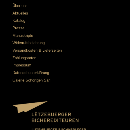
Über uns
Aktuelles
Katalog
Presse
Manuskripte
Widerrufsbelehrung
Versandkosten & Lieferzeiten
Zahlungsarten
Impressum
Datenschutzerklärung
Galerie Schortgen Sàrl