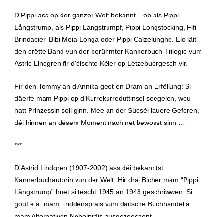
D’Pippi ass op der ganzer Welt bekannt ‒ ob als Pippi
Långstrump, als Pippi Langstrumpf, Pippi Longstocking, Fifi
Brindacier, Bibi Meia-Longa oder Pippi Calzelunghe. Elo läit
den drëtte Band vun der berühmter Kannerbuch-Trilogie vum
Astrid Lindgren fir d’éischte Kéier op Lëtzebuergesch vir.
Fir den Tommy an d’Annika geet en Dram an Erfëllung: Si
däerfe mam Pippi op d’Kurrekurreduttinsel seegelen, wou
hatt Prinzessin soll ginn. Mee an der Südséi lauere Geforen,
déi hinnen an dësem Moment nach net bewosst sinn …
***
D’Astrid Lindgren (1907-2002) ass déi bekanntst
Kannerbuchautorin vun der Welt. Hir dräi Bicher mam “Pippi
Långstrump” huet si tëscht 1945 an 1948 geschriwwen. Si
gouf ë.a. mam Friddenspräis vum däitsche Buchhandel a
mam Alternativen Nobelpräis ausgezeechent.