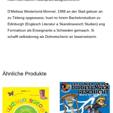
D’Melissa Westerlund-Monnet, 1988 an der Stad gebuer an
zu Téiteng opgewuess, huet no hirem Bachelorstudium zu
Edinburgh (Englesch Literatur a Skandinavesch Studien) eng
Formatioun als Enseignante a Schweden gemaach. Si
schafft selbstänneg als Dolmetscherin an Iwwersetzerin.
Ähnliche Produkte