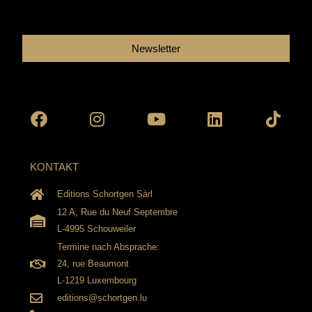
Newsletter
Facebook
Instagram
Youtube
Linkedin
Tikto
KONTAKT
Editions Schortgen Sàrl
12 A, Rue du Neuf Septembre
L-4995 Schouweiler
Termine nach Absprache:
24, rue Beaumont
L-1219 Luxembourg
editions@schortgen.lu