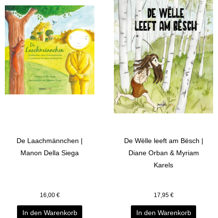
De Laachmännchen |
De Wëlle leeft am Bësch |
Manon Della Siega
Diane Orban & Myriam
Karels
16,00
€
17,95
€
In den Warenkorb
In den Warenkorb